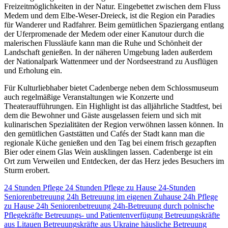
Freizeitmöglichkeiten in der Natur. Eingebettet zwischen dem Fluss
Medem und dem Elbe-Weser-Dreieck, ist die Region ein Paradies
für Wanderer und Radfahrer. Beim gemütlichen Spaziergang entlang
der Uferpromenade der Medem oder einer Kanutour durch die
malerischen Flussläufe kann man die Ruhe und Schönheit der
Landschaft genießen. In der näheren Umgebung laden außerdem
der Nationalpark Wattenmeer und der Nordseestrand zu Ausflügen
und Erholung ein.
Für Kulturliebhaber bietet Cadenberge neben dem Schlossmuseum
auch regelmäßige Veranstaltungen wie Konzerte und
Theateraufführungen. Ein Highlight ist das alljährliche Stadtfest, bei
dem die Bewohner und Gäste ausgelassen feiern und sich mit
kulinarischen Spezialitäten der Region verwöhnen lassen können. In
den gemütlichen Gaststätten und Cafés der Stadt kann man die
regionale Küche genießen und den Tag bei einem frisch gezapften
Bier oder einem Glas Wein ausklingen lassen. Cadenberge ist ein
Ort zum Verweilen und Entdecken, der das Herz jedes Besuchers im
Sturm erobert.
24 Stunden Pflege
24 Stunden Pflege zu Hause
24-Stunden
Seniorenbetreuung
24h Betreuung im eigenen Zuhause
24h Pflege
zu Hause
24h Seniorenbetreuung
24h-Betreuung durch polnische
Pflegekräfte
Betreuungs- und Patientenverfügung
Betreuungskräfte
aus Litauen
Betreuungskräfte aus Ukraine
häusliche Betreuung