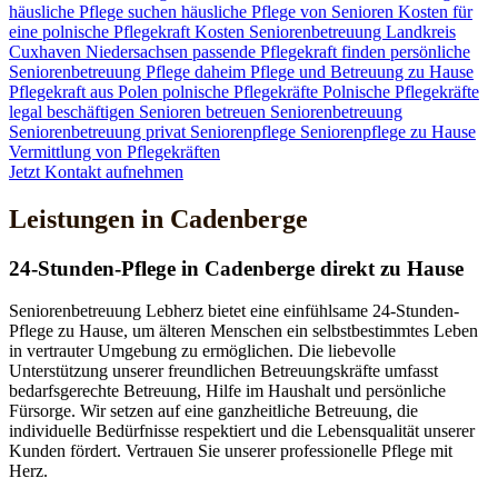
häusliche Pflege suchen
häusliche Pflege von Senioren
Kosten für
eine polnische Pflegekraft
Kosten Seniorenbetreuung
Landkreis
Cuxhaven
Niedersachsen
passende Pflegekraft finden
persönliche
Seniorenbetreuung
Pflege daheim
Pflege und Betreuung zu Hause
Pflegekraft aus Polen
polnische Pflegekräfte
Polnische Pflegekräfte
legal beschäftigen
Senioren betreuen
Seniorenbetreuung
Seniorenbetreuung privat
Seniorenpflege
Seniorenpflege zu Hause
Vermittlung von Pflegekräften
Jetzt Kontakt aufnehmen
Leistungen in Cadenberge
24-Stunden-Pflege in Cadenberge direkt zu Hause
Seniorenbetreuung Lebherz bietet eine einfühlsame 24-Stunden-
Pflege zu Hause, um älteren Menschen ein selbstbestimmtes Leben
in vertrauter Umgebung zu ermöglichen. Die liebevolle
Unterstützung unserer freundlichen Betreuungskräfte umfasst
bedarfsgerechte Betreuung, Hilfe im Haushalt und persönliche
Fürsorge. Wir setzen auf eine ganzheitliche Betreuung, die
individuelle Bedürfnisse respektiert und die Lebensqualität unserer
Kunden fördert. Vertrauen Sie unserer professionelle Pflege mit
Herz.