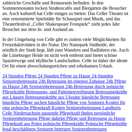
zahlreiche Geschäfte und Restaurants befinden. In den
Sommermonaten locken Straßencafés und Biergärten die Besucher
an. Auch kulturell hat Celle einiges zu bieten: Das Celler Theater ist
eine renommierte Spielstätte für Schauspiel und Musik, und das
Theaterfestival „Celler Shakespeare Festspiele“ zieht jedes Jahr
Besucher aus dem In- und Ausland an.
In der Umgebung von Celle gibt es zudem viele Möglichkeiten für
Freizeitaktivitäten in der Natur. Der Naturpark Südheide, der
nördlich der Stadt liegt, lädt zum Wandern und Radfahren ein. Auch
die Lüneburger Heide ist nicht weit entfernt und bietet schöne
Spazierwege und idyllische Landschaften. Celle ist daher der ideale
Ort für einen abwechslungsreichen und erholsamen Urlaub.
24 Stunden Pflege
24 Stunden Pflege zu Hause
24-Stunden
Seniorenbetreuung
24h Betreuung im eigenen Zuhause
24h Pflege
zu Hause
24h Seniorenbetreuung
24h-Betreuung durch polnische
Pflegekräfte
Betreuungs- und Patientenverfügung
Betreuungskräfte
aus Litauen
Betreuungskräfte aus Ukraine
häusliche Betreuung
häusliche Pflege suchen
häusliche Pflege von Senioren
Kosten für
eine polnische Pflegekraft
Kosten Seniorenbetreuung
Landkreis
Celle
Niedersachsen
passende Pflegekraft finden
persönliche
Seniorenbetreuung
Pflege daheim
Pflege und Betreuung zu Hause
Pflegekraft aus Polen
polnische Pflegekräfte
Polnische Pflegekräfte
legal beschäftigen
Senioren betreuen
Seniorenbetreuung