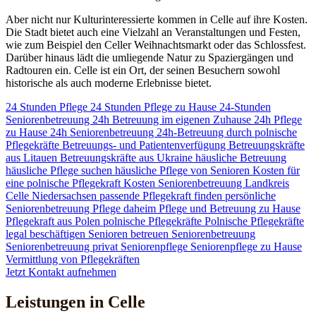
Aber nicht nur Kulturinteressierte kommen in Celle auf ihre Kosten.
Die Stadt bietet auch eine Vielzahl an Veranstaltungen und Festen,
wie zum Beispiel den Celler Weihnachtsmarkt oder das Schlossfest.
Darüber hinaus lädt die umliegende Natur zu Spaziergängen und
Radtouren ein. Celle ist ein Ort, der seinen Besuchern sowohl
historische als auch moderne Erlebnisse bietet.
24 Stunden Pflege
24 Stunden Pflege zu Hause
24-Stunden
Seniorenbetreuung
24h Betreuung im eigenen Zuhause
24h Pflege
zu Hause
24h Seniorenbetreuung
24h-Betreuung durch polnische
Pflegekräfte
Betreuungs- und Patientenverfügung
Betreuungskräfte
aus Litauen
Betreuungskräfte aus Ukraine
häusliche Betreuung
häusliche Pflege suchen
häusliche Pflege von Senioren
Kosten für
eine polnische Pflegekraft
Kosten Seniorenbetreuung
Landkreis
Celle
Niedersachsen
passende Pflegekraft finden
persönliche
Seniorenbetreuung
Pflege daheim
Pflege und Betreuung zu Hause
Pflegekraft aus Polen
polnische Pflegekräfte
Polnische Pflegekräfte
legal beschäftigen
Senioren betreuen
Seniorenbetreuung
Seniorenbetreuung privat
Seniorenpflege
Seniorenpflege zu Hause
Vermittlung von Pflegekräften
Jetzt Kontakt aufnehmen
Leistungen in Celle