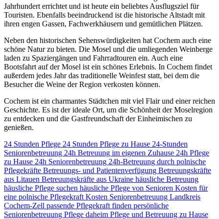
Jahrhundert errichtet und ist heute ein beliebtes Ausflugsziel für
Touristen. Ebenfalls beeindruckend ist die historische Altstadt mit
ihren engen Gassen, Fachwerkhäusern und gemütlichen Plätzen.
Neben den historischen Sehenswürdigkeiten hat Cochem auch eine
schöne Natur zu bieten. Die Mosel und die umliegenden Weinberge
laden zu Spaziergängen und Fahrradtouren ein. Auch eine
Bootsfahrt auf der Mosel ist ein schönes Erlebnis. In Cochem findet
außerdem jedes Jahr das traditionelle Weinfest statt, bei dem die
Besucher die Weine der Region verkosten können.
Cochem ist ein charmantes Städtchen mit viel Flair und einer reichen
Geschichte. Es ist der ideale Ort, um die Schönheit der Moselregion
zu entdecken und die Gastfreundschaft der Einheimischen zu
genießen.
24 Stunden Pflege
24 Stunden Pflege zu Hause
24-Stunden
Seniorenbetreuung
24h Betreuung im eigenen Zuhause
24h Pflege
zu Hause
24h Seniorenbetreuung
24h-Betreuung durch polnische
Pflegekräfte
Betreuungs- und Patientenverfügung
Betreuungskräfte
aus Litauen
Betreuungskräfte aus Ukraine
häusliche Betreuung
häusliche Pflege suchen
häusliche Pflege von Senioren
Kosten für
eine polnische Pflegekraft
Kosten Seniorenbetreuung
Landkreis
Cochem-Zell
passende Pflegekraft finden
persönliche
Seniorenbetreuung
Pflege daheim
Pflege und Betreuung zu Hause