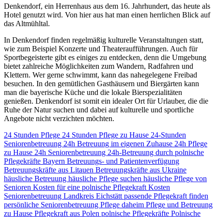
Denkendorf, ein Herrenhaus aus dem 16. Jahrhundert, das heute als
Hotel genutzt wird. Von hier aus hat man einen herrlichen Blick auf
das Altmühltal.
In Denkendorf finden regelmäßig kulturelle Veranstaltungen statt,
wie zum Beispiel Konzerte und Theateraufführungen. Auch für
Sportbegeisterte gibt es einiges zu entdecken, denn die Umgebung
bietet zahlreiche Möglichkeiten zum Wandern, Radfahren und
Klettern. Wer gerne schwimmt, kann das nahegelegene Freibad
besuchen. In den gemütlichen Gasthäusern und Biergärten kann
man die bayerische Küche und die lokale Bierspezialitäten
genießen. Denkendorf ist somit ein idealer Ort für Urlauber, die die
Ruhe der Natur suchen und dabei auf kulturelle und sportliche
Angebote nicht verzichten möchten.
24 Stunden Pflege
24 Stunden Pflege zu Hause
24-Stunden
Seniorenbetreuung
24h Betreuung im eigenen Zuhause
24h Pflege
zu Hause
24h Seniorenbetreuung
24h-Betreuung durch polnische
Pflegekräfte
Bayern
Betreuungs- und Patientenverfügung
Betreuungskräfte aus Litauen
Betreuungskräfte aus Ukraine
häusliche Betreuung
häusliche Pflege suchen
häusliche Pflege von
Senioren
Kosten für eine polnische Pflegekraft
Kosten
Seniorenbetreuung
Landkreis Eichstätt
passende Pflegekraft finden
persönliche Seniorenbetreuung
Pflege daheim
Pflege und Betreuung
zu Hause
Pflegekraft aus Polen
polnische Pflegekräfte
Polnische