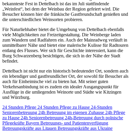
bekannteste Fest in Dettelbach ist das im Juli stattfindende
„Weinfest“, bei dem der Weinbau der Region gefeiert wird. Die
Besucher können hier die fränkische Gastfreundschaft genießen und
die unterschiedlichen Weinsorten probieren.
Für Naturliebhaber bietet die Umgebung von Dettelbach ebenfalls
viele Möglichkeiten zur Freizeitgestaltung. Die Weinberge laden
zum Wandern und Radfahren ein. Auch der Mainradweg verläuft in
unmittelbarer Nähe und bietet eine malerische Kulisse für Radtouren
entlang des Flusses. Wer sich für Geschichte interessiert, kann die
Burg Schwarzenberg besichtigen, die sich in der Nähe der Stadt
befindet.
Dettelbach ist nicht nur ein historisch bedeutender Ort, sondern auch
ein lebendiger und gastfreundlicher Ort, der sowohl für Besucher als
auch für Einheimische viel zu bieten hat. Mit seiner guten
Verkehrsanbindung ist es zudem ein idealer Ausgangspunkt für
Ausflüge in die umliegenden Weinorte und Städte wie Kitzingen
und Würzburg.
24 Stunden Pflege
24 Stunden Pflege zu Hause
24-Stunden
Seniorenbetreuung
24h Betreuung im eigenen Zuhause
24h Pflege
zu Hause
24h Seniorenbetreuung
24h-Betreuung durch polnische
Pflegekräfte
Bayern
Betreuungs- und Patientenverfügung
Betreuungskräfte aus Litauen
Betreuungskräfte aus Ukraine