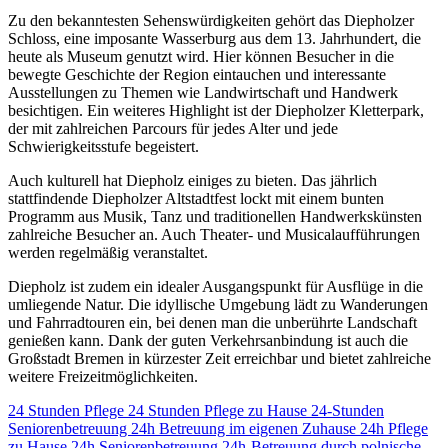
Zu den bekanntesten Sehenswürdigkeiten gehört das Diepholzer
Schloss, eine imposante Wasserburg aus dem 13. Jahrhundert, die
heute als Museum genutzt wird. Hier können Besucher in die
bewegte Geschichte der Region eintauchen und interessante
Ausstellungen zu Themen wie Landwirtschaft und Handwerk
besichtigen. Ein weiteres Highlight ist der Diepholzer Kletterpark,
der mit zahlreichen Parcours für jedes Alter und jede
Schwierigkeitsstufe begeistert.
Auch kulturell hat Diepholz einiges zu bieten. Das jährlich
stattfindende Diepholzer Altstadtfest lockt mit einem bunten
Programm aus Musik, Tanz und traditionellen Handwerkskünsten
zahlreiche Besucher an. Auch Theater- und Musicalaufführungen
werden regelmäßig veranstaltet.
Diepholz ist zudem ein idealer Ausgangspunkt für Ausflüge in die
umliegende Natur. Die idyllische Umgebung lädt zu Wanderungen
und Fahrradtouren ein, bei denen man die unberührte Landschaft
genießen kann. Dank der guten Verkehrsanbindung ist auch die
Großstadt Bremen in kürzester Zeit erreichbar und bietet zahlreiche
weitere Freizeitmöglichkeiten.
24 Stunden Pflege
24 Stunden Pflege zu Hause
24-Stunden
Seniorenbetreuung
24h Betreuung im eigenen Zuhause
24h Pflege
zu Hause
24h Seniorenbetreuung
24h-Betreuung durch polnische