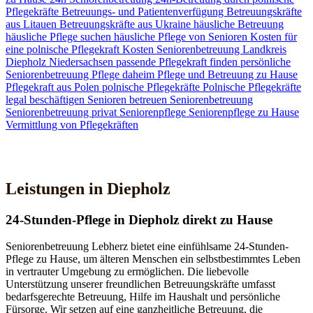
Pflegekräfte
Betreuungs- und Patientenverfügung
Betreuungskräfte
aus Litauen
Betreuungskräfte aus Ukraine
häusliche Betreuung
häusliche Pflege suchen
häusliche Pflege von Senioren
Kosten für
eine polnische Pflegekraft
Kosten Seniorenbetreuung
Landkreis
Diepholz
Niedersachsen
passende Pflegekraft finden
persönliche
Seniorenbetreuung
Pflege daheim
Pflege und Betreuung zu Hause
Pflegekraft aus Polen
polnische Pflegekräfte
Polnische Pflegekräfte
legal beschäftigen
Senioren betreuen
Seniorenbetreuung
Seniorenbetreuung privat
Seniorenpflege
Seniorenpflege zu Hause
Vermittlung von Pflegekräften
Jetzt Kontakt aufnehmen
Leistungen in Diepholz
24-Stunden-Pflege in Diepholz direkt zu Hause
Seniorenbetreuung Lebherz bietet eine einfühlsame 24-Stunden-
Pflege zu Hause, um älteren Menschen ein selbstbestimmtes Leben
in vertrauter Umgebung zu ermöglichen. Die liebevolle
Unterstützung unserer freundlichen Betreuungskräfte umfasst
bedarfsgerechte Betreuung, Hilfe im Haushalt und persönliche
Fürsorge. Wir setzen auf eine ganzheitliche Betreuung, die