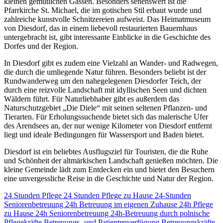
kleinen gemütlichen Gassen. Besonders sehenswert ist die
Pfarrkirche St. Michael, die im gotischen Stil erbaut wurde und
zahlreiche kunstvolle Schnitzereien aufweist. Das Heimatmuseum
von Diesdorf, das in einem liebevoll restaurierten Bauernhaus
untergebracht ist, gibt interessante Einblicke in die Geschichte des
Dorfes und der Region.
In Diesdorf gibt es zudem eine Vielzahl an Wander- und Radwegen,
die durch die umliegende Natur führen. Besonders beliebt ist der
Rundwanderweg um den nahegelegenen Diesdorfer Teich, der
durch eine reizvolle Landschaft mit idyllischen Seen und dichten
Wäldern führt. Für Naturliebhaber gibt es außerdem das
Naturschutzgebiet „Die Diele“ mit seinen seltenen Pflanzen- und
Tierarten. Für Erholungssuchende bietet sich das malerische Ufer
des Arendsees an, der nur wenige Kilometer von Diesdorf entfernt
liegt und ideale Bedingungen für Wassersport und Baden bietet.
Diesdorf ist ein beliebtes Ausflugsziel für Touristen, die die Ruhe
und Schönheit der altmärkischen Landschaft genießen möchten. Die
kleine Gemeinde lädt zum Entdecken ein und bietet den Besuchern
eine unvergessliche Reise in die Geschichte und Natur der Region.
24 Stunden Pflege
24 Stunden Pflege zu Hause
24-Stunden
Seniorenbetreuung
24h Betreuung im eigenen Zuhause
24h Pflege
zu Hause
24h Seniorenbetreuung
24h-Betreuung durch polnische
Pflegekräfte
Betreuungs- und Patientenverfügung
Betreuungskräfte