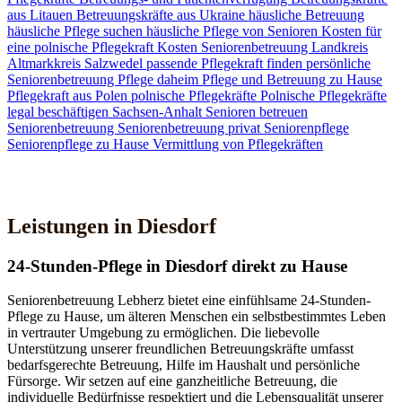
aus Litauen
Betreuungskräfte aus Ukraine
häusliche Betreuung
häusliche Pflege suchen
häusliche Pflege von Senioren
Kosten für
eine polnische Pflegekraft
Kosten Seniorenbetreuung
Landkreis
Altmarkkreis Salzwedel
passende Pflegekraft finden
persönliche
Seniorenbetreuung
Pflege daheim
Pflege und Betreuung zu Hause
Pflegekraft aus Polen
polnische Pflegekräfte
Polnische Pflegekräfte
legal beschäftigen
Sachsen-Anhalt
Senioren betreuen
Seniorenbetreuung
Seniorenbetreuung privat
Seniorenpflege
Seniorenpflege zu Hause
Vermittlung von Pflegekräften
Jetzt Kontakt aufnehmen
Leistungen in Diesdorf
24-Stunden-Pflege in Diesdorf direkt zu Hause
Seniorenbetreuung Lebherz bietet eine einfühlsame 24-Stunden-
Pflege zu Hause, um älteren Menschen ein selbstbestimmtes Leben
in vertrauter Umgebung zu ermöglichen. Die liebevolle
Unterstützung unserer freundlichen Betreuungskräfte umfasst
bedarfsgerechte Betreuung, Hilfe im Haushalt und persönliche
Fürsorge. Wir setzen auf eine ganzheitliche Betreuung, die
individuelle Bedürfnisse respektiert und die Lebensqualität unserer