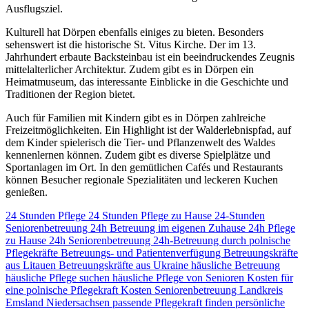
Ausflugsziel.
Kulturell hat Dörpen ebenfalls einiges zu bieten. Besonders
sehenswert ist die historische St. Vitus Kirche. Der im 13.
Jahrhundert erbaute Backsteinbau ist ein beeindruckendes Zeugnis
mittelalterlicher Architektur. Zudem gibt es in Dörpen ein
Heimatmuseum, das interessante Einblicke in die Geschichte und
Traditionen der Region bietet.
Auch für Familien mit Kindern gibt es in Dörpen zahlreiche
Freizeitmöglichkeiten. Ein Highlight ist der Walderlebnispfad, auf
dem Kinder spielerisch die Tier- und Pflanzenwelt des Waldes
kennenlernen können. Zudem gibt es diverse Spielplätze und
Sportanlagen im Ort. In den gemütlichen Cafés und Restaurants
können Besucher regionale Spezialitäten und leckeren Kuchen
genießen.
24 Stunden Pflege
24 Stunden Pflege zu Hause
24-Stunden
Seniorenbetreuung
24h Betreuung im eigenen Zuhause
24h Pflege
zu Hause
24h Seniorenbetreuung
24h-Betreuung durch polnische
Pflegekräfte
Betreuungs- und Patientenverfügung
Betreuungskräfte
aus Litauen
Betreuungskräfte aus Ukraine
häusliche Betreuung
häusliche Pflege suchen
häusliche Pflege von Senioren
Kosten für
eine polnische Pflegekraft
Kosten Seniorenbetreuung
Landkreis
Emsland
Niedersachsen
passende Pflegekraft finden
persönliche