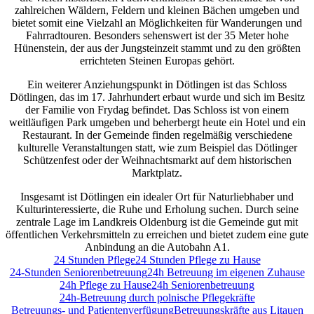
zahlreichen Wäldern, Feldern und kleinen Bächen umgeben und
bietet somit eine Vielzahl an Möglichkeiten für Wanderungen und
Fahrradtouren. Besonders sehenswert ist der 35 Meter hohe
Hünenstein, der aus der Jungsteinzeit stammt und zu den größten
errichteten Steinen Europas gehört.
Ein weiterer Anziehungspunkt in Dötlingen ist das Schloss
Dötlingen, das im 17. Jahrhundert erbaut wurde und sich im Besitz
der Familie von Frydag befindet. Das Schloss ist von einem
weitläufigen Park umgeben und beherbergt heute ein Hotel und ein
Restaurant. In der Gemeinde finden regelmäßig verschiedene
kulturelle Veranstaltungen statt, wie zum Beispiel das Dötlinger
Schützenfest oder der Weihnachtsmarkt auf dem historischen
Marktplatz.
Insgesamt ist Dötlingen ein idealer Ort für Naturliebhaber und
Kulturinteressierte, die Ruhe und Erholung suchen. Durch seine
zentrale Lage im Landkreis Oldenburg ist die Gemeinde gut mit
öffentlichen Verkehrsmitteln zu erreichen und bietet zudem eine gute
Anbindung an die Autobahn A1.
24 Stunden Pflege
24 Stunden Pflege zu Hause
24-Stunden Seniorenbetreuung
24h Betreuung im eigenen Zuhause
24h Pflege zu Hause
24h Seniorenbetreuung
24h-Betreuung durch polnische Pflegekräfte
Betreuungs- und Patientenverfügung
Betreuungskräfte aus Litauen