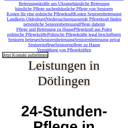
Betreuungskräfte aus Ukraine
häusliche Betreuung
häusliche Pflege suchen
häusliche Pflege von Senioren
Kosten für eine polnische Pflegekraft
Kosten Seniorenbetreuung
Landkreis Oldenburg
Niedersachsen
passende Pflegekraft finden
persönliche Seniorenbetreuung
Pflege daheim
Pflege und Betreuung zu Hause
Pflegekraft aus Polen
polnische Pflegekräfte
Polnische Pflegekräfte legal beschäftigen
Senioren betreuen
Seniorenbetreuung
Seniorenbetreuung privat
Seniorenpflege
Seniorenpflege zu Hause
Vermittlung von Pflegekräften
Jetzt Kontakt aufnehmen
Leistungen in
Dötlingen
24-Stunden-
Pflege in