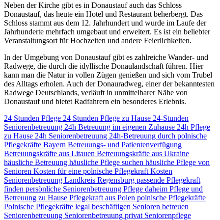
Neben der Kirche gibt es in Donaustauf auch das Schloss
Donaustauf, das heute ein Hotel und Restaurant beherbergt. Das
Schloss stammt aus dem 12. Jahrhundert und wurde im Laufe der
Jahrhunderte mehrfach umgebaut und erweitert. Es ist ein beliebter
Veranstaltungsort für Hochzeiten und andere Feierlichkeiten.
In der Umgebung von Donaustauf gibt es zahlreiche Wander- und
Radwege, die durch die idyllische Donaulandschaft führen. Hier
kann man die Natur in vollen Zügen genießen und sich vom Trubel
des Alltags erholen. Auch der Donauradweg, einer der bekanntesten
Radwege Deutschlands, verläuft in unmittelbarer Nähe von
Donaustauf und bietet Radfahrern ein besonderes Erlebnis.
24 Stunden Pflege
24 Stunden Pflege zu Hause
24-Stunden
Seniorenbetreuung
24h Betreuung im eigenen Zuhause
24h Pflege
zu Hause
24h Seniorenbetreuung
24h-Betreuung durch polnische
Pflegekräfte
Bayern
Betreuungs- und Patientenverfügung
Betreuungskräfte aus Litauen
Betreuungskräfte aus Ukraine
häusliche Betreuung
häusliche Pflege suchen
häusliche Pflege von
Senioren
Kosten für eine polnische Pflegekraft
Kosten
Seniorenbetreuung
Landkreis Regensburg
passende Pflegekraft
finden
persönliche Seniorenbetreuung
Pflege daheim
Pflege und
Betreuung zu Hause
Pflegekraft aus Polen
polnische Pflegekräfte
Polnische Pflegekräfte legal beschäftigen
Senioren betreuen
Seniorenbetreuung
Seniorenbetreuung privat
Seniorenpflege