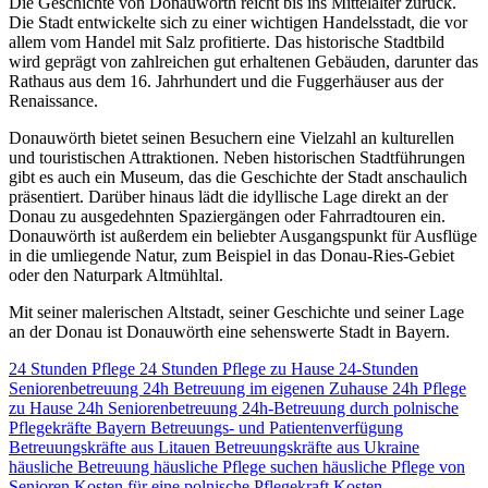
Die Geschichte von Donauwörth reicht bis ins Mittelalter zurück.
Die Stadt entwickelte sich zu einer wichtigen Handelsstadt, die vor
allem vom Handel mit Salz profitierte. Das historische Stadtbild
wird geprägt von zahlreichen gut erhaltenen Gebäuden, darunter das
Rathaus aus dem 16. Jahrhundert und die Fuggerhäuser aus der
Renaissance.
Donauwörth bietet seinen Besuchern eine Vielzahl an kulturellen
und touristischen Attraktionen. Neben historischen Stadtführungen
gibt es auch ein Museum, das die Geschichte der Stadt anschaulich
präsentiert. Darüber hinaus lädt die idyllische Lage direkt an der
Donau zu ausgedehnten Spaziergängen oder Fahrradtouren ein.
Donauwörth ist außerdem ein beliebter Ausgangspunkt für Ausflüge
in die umliegende Natur, zum Beispiel in das Donau-Ries-Gebiet
oder den Naturpark Altmühltal.
Mit seiner malerischen Altstadt, seiner Geschichte und seiner Lage
an der Donau ist Donauwörth eine sehenswerte Stadt in Bayern.
24 Stunden Pflege
24 Stunden Pflege zu Hause
24-Stunden
Seniorenbetreuung
24h Betreuung im eigenen Zuhause
24h Pflege
zu Hause
24h Seniorenbetreuung
24h-Betreuung durch polnische
Pflegekräfte
Bayern
Betreuungs- und Patientenverfügung
Betreuungskräfte aus Litauen
Betreuungskräfte aus Ukraine
häusliche Betreuung
häusliche Pflege suchen
häusliche Pflege von
Senioren
Kosten für eine polnische Pflegekraft
Kosten