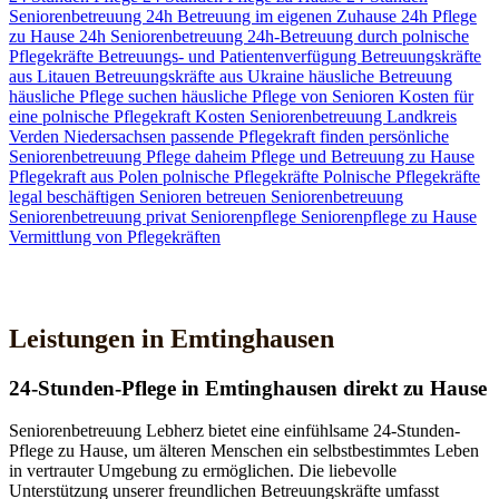
Seniorenbetreuung
24h Betreuung im eigenen Zuhause
24h Pflege
zu Hause
24h Seniorenbetreuung
24h-Betreuung durch polnische
Pflegekräfte
Betreuungs- und Patientenverfügung
Betreuungskräfte
aus Litauen
Betreuungskräfte aus Ukraine
häusliche Betreuung
häusliche Pflege suchen
häusliche Pflege von Senioren
Kosten für
eine polnische Pflegekraft
Kosten Seniorenbetreuung
Landkreis
Verden
Niedersachsen
passende Pflegekraft finden
persönliche
Seniorenbetreuung
Pflege daheim
Pflege und Betreuung zu Hause
Pflegekraft aus Polen
polnische Pflegekräfte
Polnische Pflegekräfte
legal beschäftigen
Senioren betreuen
Seniorenbetreuung
Seniorenbetreuung privat
Seniorenpflege
Seniorenpflege zu Hause
Vermittlung von Pflegekräften
Jetzt Kontakt aufnehmen
Leistungen in Emtinghausen
24-Stunden-Pflege in Emtinghausen direkt zu Hause
Seniorenbetreuung Lebherz bietet eine einfühlsame 24-Stunden-
Pflege zu Hause, um älteren Menschen ein selbstbestimmtes Leben
in vertrauter Umgebung zu ermöglichen. Die liebevolle
Unterstützung unserer freundlichen Betreuungskräfte umfasst