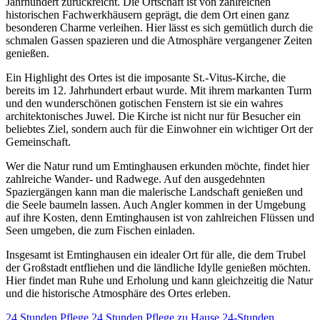
Jahrhundert zurückreicht. Die Ortschaft ist von zahlreichen
historischen Fachwerkhäusern geprägt, die dem Ort einen ganz
besonderen Charme verleihen. Hier lässt es sich gemütlich durch die
schmalen Gassen spazieren und die Atmosphäre vergangener Zeiten
genießen.
Ein Highlight des Ortes ist die imposante St.-Vitus-Kirche, die
bereits im 12. Jahrhundert erbaut wurde. Mit ihrem markanten Turm
und den wunderschönen gotischen Fenstern ist sie ein wahres
architektonisches Juwel. Die Kirche ist nicht nur für Besucher ein
beliebtes Ziel, sondern auch für die Einwohner ein wichtiger Ort der
Gemeinschaft.
Wer die Natur rund um Emtinghausen erkunden möchte, findet hier
zahlreiche Wander- und Radwege. Auf den ausgedehnten
Spaziergängen kann man die malerische Landschaft genießen und
die Seele baumeln lassen. Auch Angler kommen in der Umgebung
auf ihre Kosten, denn Emtinghausen ist von zahlreichen Flüssen und
Seen umgeben, die zum Fischen einladen.
Insgesamt ist Emtinghausen ein idealer Ort für alle, die dem Trubel
der Großstadt entfliehen und die ländliche Idylle genießen möchten.
Hier findet man Ruhe und Erholung und kann gleichzeitig die Natur
und die historische Atmosphäre des Ortes erleben.
24 Stunden Pflege
24 Stunden Pflege zu Hause
24-Stunden