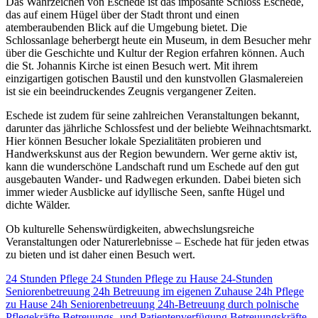
Das Wahrzeichen von Eschede ist das imposante Schloss Eschede,
das auf einem Hügel über der Stadt thront und einen
atemberaubenden Blick auf die Umgebung bietet. Die
Schlossanlage beherbergt heute ein Museum, in dem Besucher mehr
über die Geschichte und Kultur der Region erfahren können. Auch
die St. Johannis Kirche ist einen Besuch wert. Mit ihrem
einzigartigen gotischen Baustil und den kunstvollen Glasmalereien
ist sie ein beeindruckendes Zeugnis vergangener Zeiten.
Eschede ist zudem für seine zahlreichen Veranstaltungen bekannt,
darunter das jährliche Schlossfest und der beliebte Weihnachtsmarkt.
Hier können Besucher lokale Spezialitäten probieren und
Handwerkskunst aus der Region bewundern. Wer gerne aktiv ist,
kann die wunderschöne Landschaft rund um Eschede auf den gut
ausgebauten Wander- und Radwegen erkunden. Dabei bieten sich
immer wieder Ausblicke auf idyllische Seen, sanfte Hügel und
dichte Wälder.
Ob kulturelle Sehenswürdigkeiten, abwechslungsreiche
Veranstaltungen oder Naturerlebnisse – Eschede hat für jeden etwas
zu bieten und ist daher einen Besuch wert.
24 Stunden Pflege
24 Stunden Pflege zu Hause
24-Stunden
Seniorenbetreuung
24h Betreuung im eigenen Zuhause
24h Pflege
zu Hause
24h Seniorenbetreuung
24h-Betreuung durch polnische
Pflegekräfte
Betreuungs- und Patientenverfügung
Betreuungskräfte