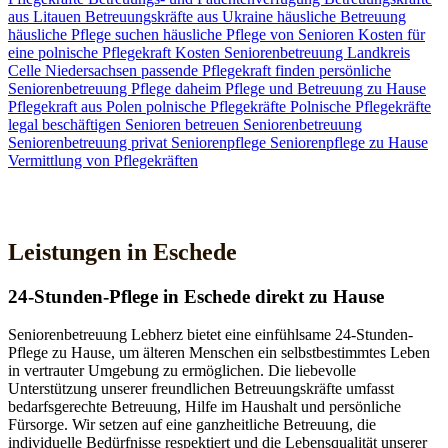
aus Litauen
Betreuungskräfte aus Ukraine
häusliche Betreuung
häusliche Pflege suchen
häusliche Pflege von Senioren
Kosten für
eine polnische Pflegekraft
Kosten Seniorenbetreuung
Landkreis
Celle
Niedersachsen
passende Pflegekraft finden
persönliche
Seniorenbetreuung
Pflege daheim
Pflege und Betreuung zu Hause
Pflegekraft aus Polen
polnische Pflegekräfte
Polnische Pflegekräfte
legal beschäftigen
Senioren betreuen
Seniorenbetreuung
Seniorenbetreuung privat
Seniorenpflege
Seniorenpflege zu Hause
Vermittlung von Pflegekräften
Jetzt Kontakt aufnehmen
Leistungen in Eschede
24-Stunden-Pflege in Eschede direkt zu Hause
Seniorenbetreuung Lebherz bietet eine einfühlsame 24-Stunden-
Pflege zu Hause, um älteren Menschen ein selbstbestimmtes Leben
in vertrauter Umgebung zu ermöglichen. Die liebevolle
Unterstützung unserer freundlichen Betreuungskräfte umfasst
bedarfsgerechte Betreuung, Hilfe im Haushalt und persönliche
Fürsorge. Wir setzen auf eine ganzheitliche Betreuung, die
individuelle Bedürfnisse respektiert und die Lebensqualität unserer