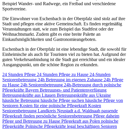
Beispiel Wander- und Radwege, ein Freibad und verschiedene
Sportvereine.
Die Einwohner von Eschenbach in der Oberpfalz sind stolz auf ihre
Stadt und pflegen eine aktive Gemeinschaft. Es finden regelmäßig
Veranstaltungen statt, wie zum Beispiel das Stadtfest oder der
Weihnachtsmarkt. Zudem gibt es eine breite Palette an
Einkaufsmöglichkeiten und Gastronomieangeboten.
Eschenbach in der Oberpfalz ist eine lebendige Stadt, die sowohl für
Einheimische als auch für Touristen viel zu bieten hat. Aufgrund der
guten Verkehrsanbindung ist die Stadt gut erreichbar und ein idealer
Ausgangspunkt, um die schöne Region zu erkunden.
24 Stunden Pflege
24 Stunden Pflege zu Hause
24-Stunden
Seniorenbetreuung
24h Betreuung im eigenen Zuhause
24h Pflege
zu Hause
24h Seniorenbetreuung
24h-Betreuung durch polnische
Pflegekräfte
Bayern
Betreuungs- und Patientenverfügung
Betreuungskräfte aus Litauen
Betreuungskräfte aus Ukraine
häusliche Betreuung
häusliche Pflege suchen
häusliche Pflege von
Senioren
Kosten für eine polnische Pflegekraft
Kosten
Seniorenbetreuung
Landkreis Neustadt a.d. Waldnaab
passende
Pflegekraft finden
persönliche Seniorenbetreuung
Pflege daheim
Pflege und Betreuung zu Hause
Pflegekraft aus Polen
polnische
Pflegekräfte
Polnische Pflegekräfte legal beschäftigen
Senioren