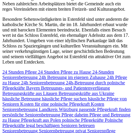
Neben zahlreichen Arbeitsplätzen bietet die Gemeinde auch ein
reges Vereinsleben mit einem breiten Freizeit- und Kulturangebot.
Besondere Sehenswürdigkeiten in Estenfeld sind unter anderem die
katholische Kirche St. Martin, die im 18. Jahrhundert erbaut wurde
und mit barocken Elementen beeindruckt. Ebenfalls einen Besuch
wert ist das Schloss Estenfeld, ein ehemaliger Adelssitz aus dem 17.
Jahrhundert. Umgeben von einer idyllischen Parkanlage lädt das
Schloss zu Spaziergängen und kulturellen Veranstaltungen ein. Mit
seiner verkehrsgünstigen Lage, seiner geschichtlichen Bedeutung
und seinem vielfältigen Angebot ist Estenfeld ein attraktiver Ort zum
Leben und Entdecken.
24 Stunden Pflege
24 Stunden Pflege zu Hause
24-Stunden
Seniorenbetreuung
24h Betreuung im eigenen Zuhause
24h Pflege
zu Hause
24h Seniorenbetreuung
24h-Betreuung durch polnische
Pflegekräfte
Bayern
Betreuungs- und Patientenverfügung
Betreuungskräfte aus Litauen
Betreuungskräfte aus Ukraine
häusliche Betreuung
häusliche Pflege suchen
häusliche Pflege von
Senioren
Kosten für eine polnische Pflegekraft
Kosten
Seniorenbetreuung
Landkreis Würzburg
passende Pflegekraft finden
persönliche Seniorenbetreuung
Pflege daheim
Pflege und Betreuung
zu Hause
Pflegekraft aus Polen
polnische Pflegekräfte
Polnische
Pflegekräfte legal beschäftigen
Senioren betreuen
Seniorenbetreuung
Seniorenbetreuung privat
Seniorenpflege