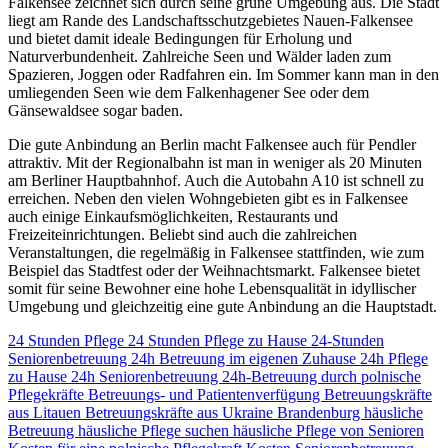
Falkensee zeichnet sich durch seine grüne Umgebung aus. Die Stadt
liegt am Rande des Landschaftsschutzgebietes Nauen-Falkensee
und bietet damit ideale Bedingungen für Erholung und
Naturverbundenheit. Zahlreiche Seen und Wälder laden zum
Spazieren, Joggen oder Radfahren ein. Im Sommer kann man in den
umliegenden Seen wie dem Falkenhagener See oder dem
Gänsewaldsee sogar baden.
Die gute Anbindung an Berlin macht Falkensee auch für Pendler
attraktiv. Mit der Regionalbahn ist man in weniger als 20 Minuten
am Berliner Hauptbahnhof. Auch die Autobahn A10 ist schnell zu
erreichen. Neben den vielen Wohngebieten gibt es in Falkensee
auch einige Einkaufsmöglichkeiten, Restaurants und
Freizeiteinrichtungen. Beliebt sind auch die zahlreichen
Veranstaltungen, die regelmäßig in Falkensee stattfinden, wie zum
Beispiel das Stadtfest oder der Weihnachtsmarkt. Falkensee bietet
somit für seine Bewohner eine hohe Lebensqualität in idyllischer
Umgebung und gleichzeitig eine gute Anbindung an die Hauptstadt.
24 Stunden Pflege
24 Stunden Pflege zu Hause
24-Stunden
Seniorenbetreuung
24h Betreuung im eigenen Zuhause
24h Pflege
zu Hause
24h Seniorenbetreuung
24h-Betreuung durch polnische
Pflegekräfte
Betreuungs- und Patientenverfügung
Betreuungskräfte
aus Litauen
Betreuungskräfte aus Ukraine
Brandenburg
häusliche
Betreuung
häusliche Pflege suchen
häusliche Pflege von Senioren