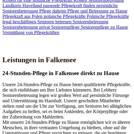
Kosten für eine polnische Pflegekraft
Kosten Seniorenbetreuung
Landkreis Havelland
passende Pflegekraft finden
persönliche
Seniorenbetreuung
Pflege daheim
Pflege und Betreuung zu Hause
Pflegekraft aus Polen
polnische Pflegekräfte
Polnische Pflegekräfte
legal beschäftigen
Senioren betreuen
Seniorenbetreuung
Seniorenbetreuung privat
Seniorenpflege
Seniorenpflege zu Hause
Vermittlung von Pflegekräften
Jetzt Kontakt aufnehmen
Leistungen in Falkensee
24-Stunden-Pflege in Falkensee direkt zu Hause
Unsere 24-Stunden-Pflege zu Hause bietet qualifizierte Pflegekräfte,
die sich einfühlsam um Ihre Liebsten kümmern. Bei Lebherz
Seniorenbetreuung legen wir großen Wert auf persönliche Fürsorge
und Unterstützung im Haushalt. Unsere geschulten Mitarbeiter
stehen rund um die Uhr zur Verfügung, um Senioren bei alltäglichen
Aufgaben zu helfen, sei es beim Ankleiden, der Körperpflege oder
der Zubereitung von Mahlzeiten.
Mit unserer 24-Stunden-Pflege zu Hause ermöglichen wir es älteren
Menschen, in ihrer vertrauten Umgebung zu bleiben, ohne auf die
Unterstützung und Pflege verzichten zu müssen, die sie benötigen.