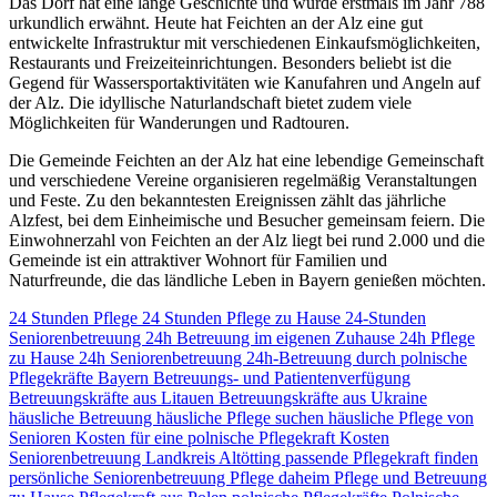
Das Dorf hat eine lange Geschichte und wurde erstmals im Jahr 788
urkundlich erwähnt. Heute hat Feichten an der Alz eine gut
entwickelte Infrastruktur mit verschiedenen Einkaufsmöglichkeiten,
Restaurants und Freizeiteinrichtungen. Besonders beliebt ist die
Gegend für Wassersportaktivitäten wie Kanufahren und Angeln auf
der Alz. Die idyllische Naturlandschaft bietet zudem viele
Möglichkeiten für Wanderungen und Radtouren.
Die Gemeinde Feichten an der Alz hat eine lebendige Gemeinschaft
und verschiedene Vereine organisieren regelmäßig Veranstaltungen
und Feste. Zu den bekanntesten Ereignissen zählt das jährliche
Alzfest, bei dem Einheimische und Besucher gemeinsam feiern. Die
Einwohnerzahl von Feichten an der Alz liegt bei rund 2.000 und die
Gemeinde ist ein attraktiver Wohnort für Familien und
Naturfreunde, die das ländliche Leben in Bayern genießen möchten.
24 Stunden Pflege
24 Stunden Pflege zu Hause
24-Stunden
Seniorenbetreuung
24h Betreuung im eigenen Zuhause
24h Pflege
zu Hause
24h Seniorenbetreuung
24h-Betreuung durch polnische
Pflegekräfte
Bayern
Betreuungs- und Patientenverfügung
Betreuungskräfte aus Litauen
Betreuungskräfte aus Ukraine
häusliche Betreuung
häusliche Pflege suchen
häusliche Pflege von
Senioren
Kosten für eine polnische Pflegekraft
Kosten
Seniorenbetreuung
Landkreis Altötting
passende Pflegekraft finden
persönliche Seniorenbetreuung
Pflege daheim
Pflege und Betreuung