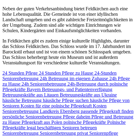
Neben der guten Verkehrsanbindung bietet Feldkirchen auch eine
hohe Lebensqualität. Die Gemeinde ist von einer idyllischen
Landschaft umgeben und es gibt zahlreiche Freizeitmöglichkeiten in
der Umgebung. Zudem sind alle wichtigen Einrichtungen wie
Schulen, Kindergärten und Einkaufsmöglichkeiten vorhanden.
In Feldkirchen gibt es zudem einige kulturelle Highlights, darunter
das Schloss Feldkirchen. Das Schloss wurde im 17. Jahrhundert im
Barockstil erbaut und ist von einem schönen Schlosspark umgeben.
Das Schloss beherbergt heute ein Museum und ist außerdem
Veranstaltungsort für verschiedene kulturelle Veranstaltungen.
24 Stunden Pflege
24 Stunden Pflege zu Hause
24-Stunden
Seniorenbetreuung
24h Betreuung im eigenen Zuhause
24h Pflege
zu Hause
24h Seniorenbetreuung
24h-Betreuung durch polnische
Pflegekräfte
Bayern
Betreuungs- und Patientenverfügung
Betreuungskräfte aus Litauen
Betreuungskräfte aus Ukraine
häusliche Betreuung
häusliche Pflege suchen
häusliche Pflege von
Senioren
Kosten für eine polnische Pflegekraft
Kosten
Seniorenbetreuung
Landkreis Ebersberg
passende Pflegekraft finden
persönliche Seniorenbetreuung
Pflege daheim
Pflege und Betreuung
zu Hause
Pflegekraft aus Polen
polnische Pflegekräfte
Polnische
Pflegekräfte legal beschäftigen
Senioren betreuen
Seniorenbetreuung
Seniorenbetreuung privat
Seniorenpflege