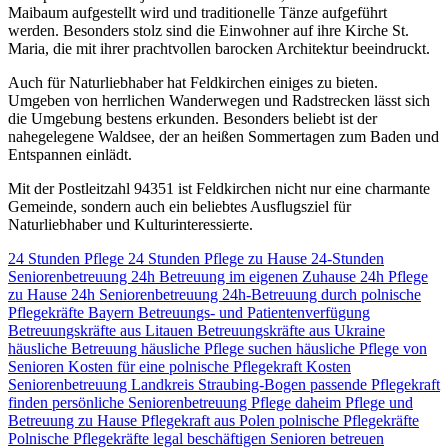
Maibaum aufgestellt wird und traditionelle Tänze aufgeführt
werden. Besonders stolz sind die Einwohner auf ihre Kirche St.
Maria, die mit ihrer prachtvollen barocken Architektur beeindruckt.
Auch für Naturliebhaber hat Feldkirchen einiges zu bieten.
Umgeben von herrlichen Wanderwegen und Radstrecken lässt sich
die Umgebung bestens erkunden. Besonders beliebt ist der
nahegelegene Waldsee, der an heißen Sommertagen zum Baden und
Entspannen einlädt.
Mit der Postleitzahl 94351 ist Feldkirchen nicht nur eine charmante
Gemeinde, sondern auch ein beliebtes Ausflugsziel für
Naturliebhaber und Kulturinteressierte.
24 Stunden Pflege
24 Stunden Pflege zu Hause
24-Stunden
Seniorenbetreuung
24h Betreuung im eigenen Zuhause
24h Pflege
zu Hause
24h Seniorenbetreuung
24h-Betreuung durch polnische
Pflegekräfte
Bayern
Betreuungs- und Patientenverfügung
Betreuungskräfte aus Litauen
Betreuungskräfte aus Ukraine
häusliche Betreuung
häusliche Pflege suchen
häusliche Pflege von
Senioren
Kosten für eine polnische Pflegekraft
Kosten
Seniorenbetreuung
Landkreis Straubing-Bogen
passende Pflegekraft
finden
persönliche Seniorenbetreuung
Pflege daheim
Pflege und
Betreuung zu Hause
Pflegekraft aus Polen
polnische Pflegekräfte
Polnische Pflegekräfte legal beschäftigen
Senioren betreuen