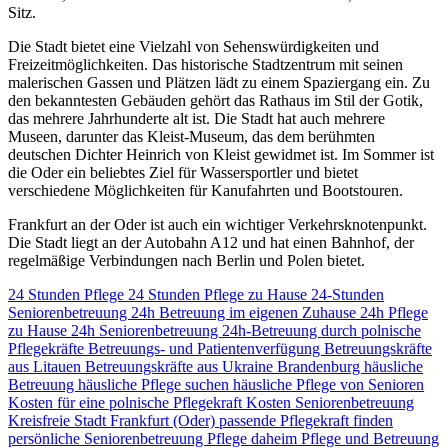
Sitz.
Die Stadt bietet eine Vielzahl von Sehenswürdigkeiten und
Freizeitmöglichkeiten. Das historische Stadtzentrum mit seinen
malerischen Gassen und Plätzen lädt zu einem Spaziergang ein. Zu
den bekanntesten Gebäuden gehört das Rathaus im Stil der Gotik,
das mehrere Jahrhunderte alt ist. Die Stadt hat auch mehrere
Museen, darunter das Kleist-Museum, das dem berühmten
deutschen Dichter Heinrich von Kleist gewidmet ist. Im Sommer ist
die Oder ein beliebtes Ziel für Wassersportler und bietet
verschiedene Möglichkeiten für Kanufahrten und Bootstouren.
Frankfurt an der Oder ist auch ein wichtiger Verkehrsknotenpunkt.
Die Stadt liegt an der Autobahn A12 und hat einen Bahnhof, der
regelmäßige Verbindungen nach Berlin und Polen bietet.
24 Stunden Pflege
24 Stunden Pflege zu Hause
24-Stunden
Seniorenbetreuung
24h Betreuung im eigenen Zuhause
24h Pflege
zu Hause
24h Seniorenbetreuung
24h-Betreuung durch polnische
Pflegekräfte
Betreuungs- und Patientenverfügung
Betreuungskräfte
aus Litauen
Betreuungskräfte aus Ukraine
Brandenburg
häusliche
Betreuung
häusliche Pflege suchen
häusliche Pflege von Senioren
Kosten für eine polnische Pflegekraft
Kosten Seniorenbetreuung
Kreisfreie Stadt Frankfurt (Oder)
passende Pflegekraft finden
persönliche Seniorenbetreuung
Pflege daheim
Pflege und Betreuung