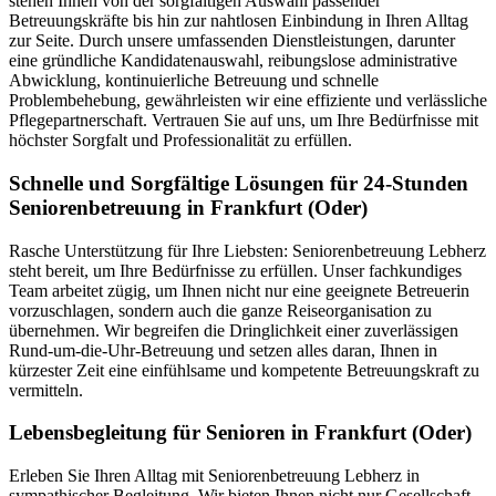
stehen Ihnen von der sorgfältigen Auswahl passender
Betreuungskräfte bis hin zur nahtlosen Einbindung in Ihren Alltag
zur Seite. Durch unsere umfassenden Dienstleistungen, darunter
eine gründliche Kandidatenauswahl, reibungslose administrative
Abwicklung, kontinuierliche Betreuung und schnelle
Problembehebung, gewährleisten wir eine effiziente und verlässliche
Pflegepartnerschaft. Vertrauen Sie auf uns, um Ihre Bedürfnisse mit
höchster Sorgfalt und Professionalität zu erfüllen.
Schnelle und Sorgfältige Lösungen für 24-Stunden
Seniorenbetreuung in Frankfurt (Oder)
Rasche Unterstützung für Ihre Liebsten: Seniorenbetreuung Lebherz
steht bereit, um Ihre Bedürfnisse zu erfüllen. Unser fachkundiges
Team arbeitet zügig, um Ihnen nicht nur eine geeignete Betreuerin
vorzuschlagen, sondern auch die ganze Reiseorganisation zu
übernehmen. Wir begreifen die Dringlichkeit einer zuverlässigen
Rund-um-die-Uhr-Betreuung und setzen alles daran, Ihnen in
kürzester Zeit eine einfühlsame und kompetente Betreuungskraft zu
vermitteln.
Lebensbegleitung für Senioren in Frankfurt (Oder)
Erleben Sie Ihren Alltag mit Seniorenbetreuung Lebherz in
sympathischer Begleitung. Wir bieten Ihnen nicht nur Gesellschaft,