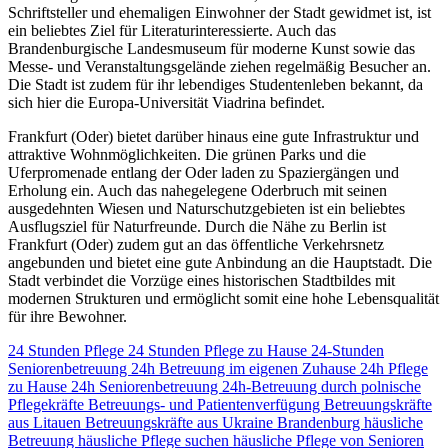
Schriftsteller und ehemaligen Einwohner der Stadt gewidmet ist, ist
ein beliebtes Ziel für Literaturinteressierte. Auch das
Brandenburgische Landesmuseum für moderne Kunst sowie das
Messe- und Veranstaltungsgelände ziehen regelmäßig Besucher an.
Die Stadt ist zudem für ihr lebendiges Studentenleben bekannt, da
sich hier die Europa-Universität Viadrina befindet.
Frankfurt (Oder) bietet darüber hinaus eine gute Infrastruktur und
attraktive Wohnmöglichkeiten. Die grünen Parks und die
Uferpromenade entlang der Oder laden zu Spaziergängen und
Erholung ein. Auch das nahegelegene Oderbruch mit seinen
ausgedehnten Wiesen und Naturschutzgebieten ist ein beliebtes
Ausflugsziel für Naturfreunde. Durch die Nähe zu Berlin ist
Frankfurt (Oder) zudem gut an das öffentliche Verkehrsnetz
angebunden und bietet eine gute Anbindung an die Hauptstadt. Die
Stadt verbindet die Vorzüge eines historischen Stadtbildes mit
modernen Strukturen und ermöglicht somit eine hohe Lebensqualität
für ihre Bewohner.
24 Stunden Pflege
24 Stunden Pflege zu Hause
24-Stunden
Seniorenbetreuung
24h Betreuung im eigenen Zuhause
24h Pflege
zu Hause
24h Seniorenbetreuung
24h-Betreuung durch polnische
Pflegekräfte
Betreuungs- und Patientenverfügung
Betreuungskräfte
aus Litauen
Betreuungskräfte aus Ukraine
Brandenburg
häusliche
Betreuung
häusliche Pflege suchen
häusliche Pflege von Senioren