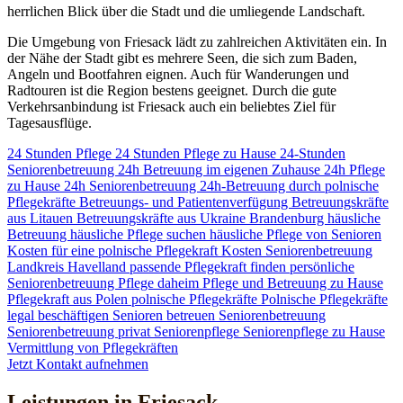
herrlichen Blick über die Stadt und die umliegende Landschaft.
Die Umgebung von Friesack lädt zu zahlreichen Aktivitäten ein. In
der Nähe der Stadt gibt es mehrere Seen, die sich zum Baden,
Angeln und Bootfahren eignen. Auch für Wanderungen und
Radtouren ist die Region bestens geeignet. Durch die gute
Verkehrsanbindung ist Friesack auch ein beliebtes Ziel für
Tagesausflüge.
24 Stunden Pflege
24 Stunden Pflege zu Hause
24-Stunden
Seniorenbetreuung
24h Betreuung im eigenen Zuhause
24h Pflege
zu Hause
24h Seniorenbetreuung
24h-Betreuung durch polnische
Pflegekräfte
Betreuungs- und Patientenverfügung
Betreuungskräfte
aus Litauen
Betreuungskräfte aus Ukraine
Brandenburg
häusliche
Betreuung
häusliche Pflege suchen
häusliche Pflege von Senioren
Kosten für eine polnische Pflegekraft
Kosten Seniorenbetreuung
Landkreis Havelland
passende Pflegekraft finden
persönliche
Seniorenbetreuung
Pflege daheim
Pflege und Betreuung zu Hause
Pflegekraft aus Polen
polnische Pflegekräfte
Polnische Pflegekräfte
legal beschäftigen
Senioren betreuen
Seniorenbetreuung
Seniorenbetreuung privat
Seniorenpflege
Seniorenpflege zu Hause
Vermittlung von Pflegekräften
Jetzt Kontakt aufnehmen
Leistungen in Friesack