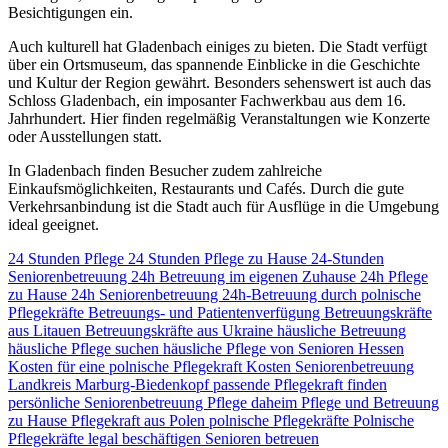
Besichtigungen ein.
Auch kulturell hat Gladenbach einiges zu bieten. Die Stadt verfügt
über ein Ortsmuseum, das spannende Einblicke in die Geschichte
und Kultur der Region gewährt. Besonders sehenswert ist auch das
Schloss Gladenbach, ein imposanter Fachwerkbau aus dem 16.
Jahrhundert. Hier finden regelmäßig Veranstaltungen wie Konzerte
oder Ausstellungen statt.
In Gladenbach finden Besucher zudem zahlreiche
Einkaufsmöglichkeiten, Restaurants und Cafés. Durch die gute
Verkehrsanbindung ist die Stadt auch für Ausflüge in die Umgebung
ideal geeignet.
24 Stunden Pflege
24 Stunden Pflege zu Hause
24-Stunden
Seniorenbetreuung
24h Betreuung im eigenen Zuhause
24h Pflege
zu Hause
24h Seniorenbetreuung
24h-Betreuung durch polnische
Pflegekräfte
Betreuungs- und Patientenverfügung
Betreuungskräfte
aus Litauen
Betreuungskräfte aus Ukraine
häusliche Betreuung
häusliche Pflege suchen
häusliche Pflege von Senioren
Hessen
Kosten für eine polnische Pflegekraft
Kosten Seniorenbetreuung
Landkreis Marburg-Biedenkopf
passende Pflegekraft finden
persönliche Seniorenbetreuung
Pflege daheim
Pflege und Betreuung
zu Hause
Pflegekraft aus Polen
polnische Pflegekräfte
Polnische
Pflegekräfte legal beschäftigen
Senioren betreuen