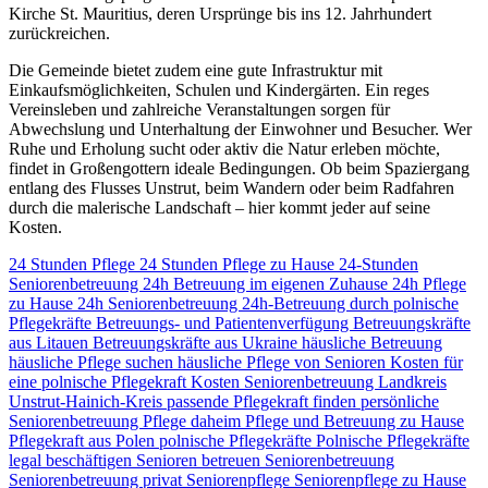
Kirche St. Mauritius, deren Ursprünge bis ins 12. Jahrhundert
zurückreichen.
Die Gemeinde bietet zudem eine gute Infrastruktur mit
Einkaufsmöglichkeiten, Schulen und Kindergärten. Ein reges
Vereinsleben und zahlreiche Veranstaltungen sorgen für
Abwechslung und Unterhaltung der Einwohner und Besucher. Wer
Ruhe und Erholung sucht oder aktiv die Natur erleben möchte,
findet in Großengottern ideale Bedingungen. Ob beim Spaziergang
entlang des Flusses Unstrut, beim Wandern oder beim Radfahren
durch die malerische Landschaft – hier kommt jeder auf seine
Kosten.
24 Stunden Pflege
24 Stunden Pflege zu Hause
24-Stunden
Seniorenbetreuung
24h Betreuung im eigenen Zuhause
24h Pflege
zu Hause
24h Seniorenbetreuung
24h-Betreuung durch polnische
Pflegekräfte
Betreuungs- und Patientenverfügung
Betreuungskräfte
aus Litauen
Betreuungskräfte aus Ukraine
häusliche Betreuung
häusliche Pflege suchen
häusliche Pflege von Senioren
Kosten für
eine polnische Pflegekraft
Kosten Seniorenbetreuung
Landkreis
Unstrut-Hainich-Kreis
passende Pflegekraft finden
persönliche
Seniorenbetreuung
Pflege daheim
Pflege und Betreuung zu Hause
Pflegekraft aus Polen
polnische Pflegekräfte
Polnische Pflegekräfte
legal beschäftigen
Senioren betreuen
Seniorenbetreuung
Seniorenbetreuung privat
Seniorenpflege
Seniorenpflege zu Hause