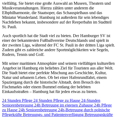
vielfältig. Sie bietet eine große Auswahl an Museen, Theatern und
Musikveranstaltungen. Hierzu zählen unter anderem die
Elbphilharmonie, die Staatsoper, das Schauspielhaus und das
Miniatur Wunderland. Hamburg ist außerdem für sein lebendiges
Nachtleben bekannt, insbesondere auf der Reeperbahn im Stadtteil
St. Pauli.
Auch sportlich hat die Stadt viel zu bieten. Der Hamburger SV ist
einer der bekanntesten Fußballvereine Deutschlands und spielt in
der zweiten Liga, während der FC St. Pauli in der dritten Liga spielt.
Zudem gibt es zahlreiche andere Sportmöglichkeiten wie Segeln,
Rudern, Tennis und Golf.
Mit seiner maritimen Atmosphäre und seinem vielfältigen kulturellen
Angebot ist Hamburg ein beliebtes Ziel für Touristen aus aller Welt.
Die Stadt bietet eine perfekte Mischung aus Geschichte, Kultur,
Natur und urbanem Leben. Ob bei einer Hafenrundfahrt, einem
Spaziergang durch die historische Altstadt, dem Besuch des
Fischmarkts oder einem Bummel entlang der belebten
Einkaufsstraßen – Hamburg hat für jeden etwas zu bieten.
24 Stunden Pflege
24 Stunden Pflege zu Hause
24-Stunden
Seniorenbetreuung
24h Betreuung im eigenen Zuhause
24h Pflege
zu Hause
24h Seniorenbetreuung
24h-Betreuung durch polnische
Pflegekräfte
Betreuungs- und Patientenverfügung
Betreuungskräfte