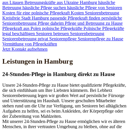
aus Litauen
Betreuungskräfte aus Ukraine
Hamburg
häusliche
Betreuung
häusliche Pflege suchen
häusliche Pflege von Senioren
Kosten für eine polnische Pflegekraft
Kosten Seniorenbetreuung
Kreisfreie Stadt Hamburg
passende Pflegekraft finden
persönliche
Seniorenbetreuung
Pflege daheim
Pflege und Betreuung zu Hause
Pflegekraft aus Polen
polnische Pflegekräfte
Polnische Pflegekräfte
legal beschäftigen
Senioren betreuen
Seniorenbetreuung
Seniorenbetreuung privat
Seniorenpflege
Seniorenpflege zu Hause
Vermittlung von Pflegekräften
Jetzt Kontakt aufnehmen
Leistungen in Hamburg
24-Stunden-Pflege in Hamburg direkt zu Hause
Unsere 24-Stunden-Pflege zu Hause bietet qualifizierte Pflegekräfte,
die sich einfühlsam um Ihre Liebsten kümmern. Bei Lebherz
Seniorenbetreuung legen wir großen Wert auf persönliche Fürsorge
und Unterstützung im Haushalt. Unsere geschulten Mitarbeiter
stehen rund um die Uhr zur Verfügung, um Senioren bei alltäglichen
Aufgaben zu helfen, sei es beim Ankleiden, der Körperpflege oder
der Zubereitung von Mahlzeiten.
Mit unserer 24-Stunden-Pflege zu Hause ermöglichen wir es älteren
Menschen, in ihrer vertrauten Umgebung zu bleiben, ohne auf die