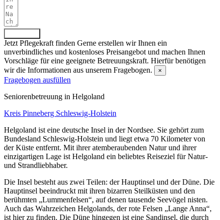
Absenden
Jetzt Pflegekraft finden
Gerne erstellen wir Ihnen ein
unverbindliches und kostenloses Preisangebot und machen Ihnen
Vorschläge für eine geeignete Betreuungskraft. Hierfür benötigen
wir die Informationen aus unserem Fragebogen.
×
Fragebogen ausfüllen
Senioren­betreuung in Helgoland
Kreis Pinneberg
Schleswig-Holstein
Helgoland ist eine deutsche Insel in der Nordsee. Sie gehört zum
Bundesland Schleswig-Holstein und liegt etwa 70 Kilometer von
der Küste entfernt. Mit ihrer atemberaubenden Natur und ihrer
einzigartigen Lage ist Helgoland ein beliebtes Reiseziel für Natur-
und Strandliebhaber.
Die Insel besteht aus zwei Teilen: der Hauptinsel und der Düne. Die
Hauptinsel beeindruckt mit ihren bizarren Steilküsten und den
berühmten „Lummenfelsen“, auf denen tausende Seevögel nisten.
Auch das Wahrzeichen Helgolands, der rote Felsen „Lange Anna“,
ist hier zu finden. Die Düne hingegen ist eine Sandinsel, die durch