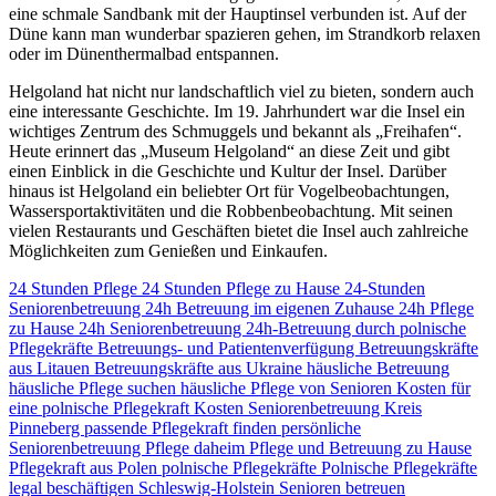
eine schmale Sandbank mit der Hauptinsel verbunden ist. Auf der
Düne kann man wunderbar spazieren gehen, im Strandkorb relaxen
oder im Dünenthermalbad entspannen.
Helgoland hat nicht nur landschaftlich viel zu bieten, sondern auch
eine interessante Geschichte. Im 19. Jahrhundert war die Insel ein
wichtiges Zentrum des Schmuggels und bekannt als „Freihafen“.
Heute erinnert das „Museum Helgoland“ an diese Zeit und gibt
einen Einblick in die Geschichte und Kultur der Insel. Darüber
hinaus ist Helgoland ein beliebter Ort für Vogelbeobachtungen,
Wassersportaktivitäten und die Robbenbeobachtung. Mit seinen
vielen Restaurants und Geschäften bietet die Insel auch zahlreiche
Möglichkeiten zum Genießen und Einkaufen.
24 Stunden Pflege
24 Stunden Pflege zu Hause
24-Stunden
Seniorenbetreuung
24h Betreuung im eigenen Zuhause
24h Pflege
zu Hause
24h Seniorenbetreuung
24h-Betreuung durch polnische
Pflegekräfte
Betreuungs- und Patientenverfügung
Betreuungskräfte
aus Litauen
Betreuungskräfte aus Ukraine
häusliche Betreuung
häusliche Pflege suchen
häusliche Pflege von Senioren
Kosten für
eine polnische Pflegekraft
Kosten Seniorenbetreuung
Kreis
Pinneberg
passende Pflegekraft finden
persönliche
Seniorenbetreuung
Pflege daheim
Pflege und Betreuung zu Hause
Pflegekraft aus Polen
polnische Pflegekräfte
Polnische Pflegekräfte
legal beschäftigen
Schleswig-Holstein
Senioren betreuen