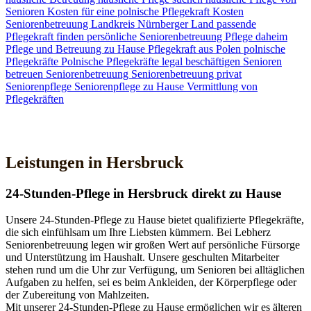
Senioren
Kosten für eine polnische Pflegekraft
Kosten
Seniorenbetreuung
Landkreis Nürnberger Land
passende
Pflegekraft finden
persönliche Seniorenbetreuung
Pflege daheim
Pflege und Betreuung zu Hause
Pflegekraft aus Polen
polnische
Pflegekräfte
Polnische Pflegekräfte legal beschäftigen
Senioren
betreuen
Seniorenbetreuung
Seniorenbetreuung privat
Seniorenpflege
Seniorenpflege zu Hause
Vermittlung von
Pflegekräften
Jetzt Kontakt aufnehmen
Leistungen in Hersbruck
24-Stunden-Pflege in Hersbruck direkt zu Hause
Unsere 24-Stunden-Pflege zu Hause bietet qualifizierte Pflegekräfte,
die sich einfühlsam um Ihre Liebsten kümmern. Bei Lebherz
Seniorenbetreuung legen wir großen Wert auf persönliche Fürsorge
und Unterstützung im Haushalt. Unsere geschulten Mitarbeiter
stehen rund um die Uhr zur Verfügung, um Senioren bei alltäglichen
Aufgaben zu helfen, sei es beim Ankleiden, der Körperpflege oder
der Zubereitung von Mahlzeiten.
Mit unserer 24-Stunden-Pflege zu Hause ermöglichen wir es älteren