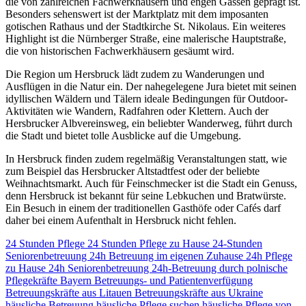
die von zahlreichen Fachwerkhäusern und engen Gassen geprägt ist.
Besonders sehenswert ist der Marktplatz mit dem imposanten
gotischen Rathaus und der Stadtkirche St. Nikolaus. Ein weiteres
Highlight ist die Nürnberger Straße, eine malerische Hauptstraße,
die von historischen Fachwerkhäusern gesäumt wird.
Die Region um Hersbruck lädt zudem zu Wanderungen und
Ausflügen in die Natur ein. Der nahegelegene Jura bietet mit seinen
idyllischen Wäldern und Tälern ideale Bedingungen für Outdoor-
Aktivitäten wie Wandern, Radfahren oder Klettern. Auch der
Hersbrucker Albvereinsweg, ein beliebter Wanderweg, führt durch
die Stadt und bietet tolle Ausblicke auf die Umgebung.
In Hersbruck finden zudem regelmäßig Veranstaltungen statt, wie
zum Beispiel das Hersbrucker Altstadtfest oder der beliebte
Weihnachtsmarkt. Auch für Feinschmecker ist die Stadt ein Genuss,
denn Hersbruck ist bekannt für seine Lebkuchen und Bratwürste.
Ein Besuch in einem der traditionellen Gasthöfe oder Cafés darf
daher bei einem Aufenthalt in Hersbruck nicht fehlen.
24 Stunden Pflege
24 Stunden Pflege zu Hause
24-Stunden
Seniorenbetreuung
24h Betreuung im eigenen Zuhause
24h Pflege
zu Hause
24h Seniorenbetreuung
24h-Betreuung durch polnische
Pflegekräfte
Bayern
Betreuungs- und Patientenverfügung
Betreuungskräfte aus Litauen
Betreuungskräfte aus Ukraine
häusliche Betreuung
häusliche Pflege suchen
häusliche Pflege von