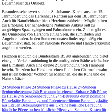
Bauernhäuser das Ortsbild.
Besonders sehenswert sind die St.-Johannes-Kirche aus dem 15.
Jahrhundert und das Herrenhaus Rantzau aus dem 18. Jahrhundert.
Auch für Naturliebhaber bietet Herzhorn zahlreiche Möglichkeiten
zur Erholung. Der nahegelegene Naturpark Aukrug lädt zu
ausgiebigen Spaziergängen und Fahrradtouren ein. Zudem gibt es in
der Umgebung von Herzhorn einige Seen, die zum Baden und
Angeln einladen. In den Sommermonaten findet regelmäßig ein
Bauernmarkt statt, bei dem regionale Produkte und Handwerkskunst
angeboten werden.
Herzhorn ist durch die Bundesstraße B5 gut angebunden und bietet
eine gute Verkehrsanbindung in die umliegenden Städte wie Itzehoe
und Elmshorn. Auch eine direkte Zugverbindung nach Hamburg
besteht. Trotzdem hat Herzhorn seinen ländlichen Charme bewahrt
und ist ein beliebter Wohnort für Menschen, die die Ruhe und die
Natur schätzen.
24 Stunden Pflege
24 Stunden Pflege zu Hause
24-Stunden
Seniorenbetreuung
24h Betreuung im eigenen Zuhause
24h Pflege
zu Hause
24h Seniorenbetreuung
24h-Betreuung durch polnische
Pflegekräfte
Betreuungs- und Patientenverfügung
Betreuungskräfte
aus Litauen
Betreuungskräfte aus Ukraine
häusliche Betreuung
häusliche Pflege suchen
häusliche Pflege von Senioren
Kosten für