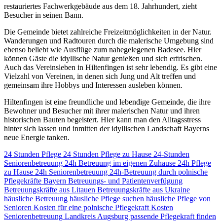
restauriertes Fachwerkgebäude aus dem 18. Jahrhundert, zieht
Besucher in seinen Bann.
Die Gemeinde bietet zahlreiche Freizeitmöglichkeiten in der Natur.
Wanderungen und Radtouren durch die malerische Umgebung sind
ebenso beliebt wie Ausflüge zum nahegelegenen Badesee. Hier
können Gäste die idyllische Natur genießen und sich erfrischen.
Auch das Vereinsleben in Hiltenfingen ist sehr lebendig. Es gibt eine
Vielzahl von Vereinen, in denen sich Jung und Alt treffen und
gemeinsam ihre Hobbys und Interessen ausleben können.
Hiltenfingen ist eine freundliche und lebendige Gemeinde, die ihre
Bewohner und Besucher mit ihrer malerischen Natur und ihren
historischen Bauten begeistert. Hier kann man den Alltagsstress
hinter sich lassen und inmitten der idyllischen Landschaft Bayerns
neue Energie tanken.
24 Stunden Pflege
24 Stunden Pflege zu Hause
24-Stunden
Seniorenbetreuung
24h Betreuung im eigenen Zuhause
24h Pflege
zu Hause
24h Seniorenbetreuung
24h-Betreuung durch polnische
Pflegekräfte
Bayern
Betreuungs- und Patientenverfügung
Betreuungskräfte aus Litauen
Betreuungskräfte aus Ukraine
häusliche Betreuung
häusliche Pflege suchen
häusliche Pflege von
Senioren
Kosten für eine polnische Pflegekraft
Kosten
Seniorenbetreuung
Landkreis Augsburg
passende Pflegekraft finden