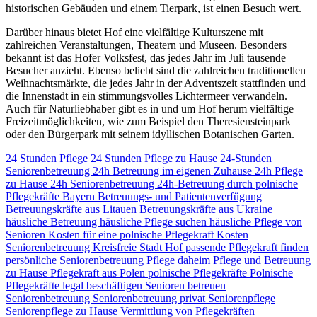
historischen Gebäuden und einem Tierpark, ist einen Besuch wert.
Darüber hinaus bietet Hof eine vielfältige Kulturszene mit
zahlreichen Veranstaltungen, Theatern und Museen. Besonders
bekannt ist das Hofer Volksfest, das jedes Jahr im Juli tausende
Besucher anzieht. Ebenso beliebt sind die zahlreichen traditionellen
Weihnachtsmärkte, die jedes Jahr in der Adventszeit stattfinden und
die Innenstadt in ein stimmungsvolles Lichtermeer verwandeln.
Auch für Naturliebhaber gibt es in und um Hof herum vielfältige
Freizeitmöglichkeiten, wie zum Beispiel den Theresiensteinpark
oder den Bürgerpark mit seinem idyllischen Botanischen Garten.
24 Stunden Pflege
24 Stunden Pflege zu Hause
24-Stunden
Seniorenbetreuung
24h Betreuung im eigenen Zuhause
24h Pflege
zu Hause
24h Seniorenbetreuung
24h-Betreuung durch polnische
Pflegekräfte
Bayern
Betreuungs- und Patientenverfügung
Betreuungskräfte aus Litauen
Betreuungskräfte aus Ukraine
häusliche Betreuung
häusliche Pflege suchen
häusliche Pflege von
Senioren
Kosten für eine polnische Pflegekraft
Kosten
Seniorenbetreuung
Kreisfreie Stadt Hof
passende Pflegekraft finden
persönliche Seniorenbetreuung
Pflege daheim
Pflege und Betreuung
zu Hause
Pflegekraft aus Polen
polnische Pflegekräfte
Polnische
Pflegekräfte legal beschäftigen
Senioren betreuen
Seniorenbetreuung
Seniorenbetreuung privat
Seniorenpflege
Seniorenpflege zu Hause
Vermittlung von Pflegekräften