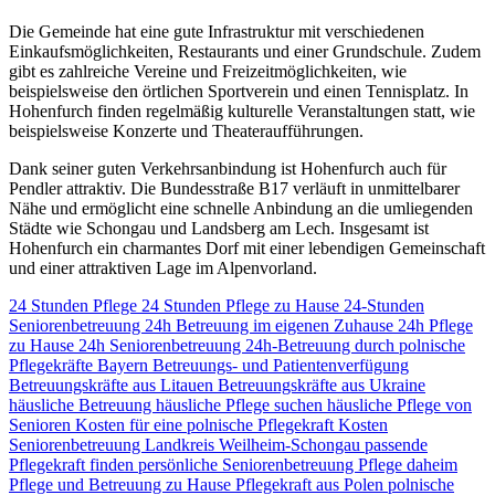
Die Gemeinde hat eine gute Infrastruktur mit verschiedenen
Einkaufsmöglichkeiten, Restaurants und einer Grundschule. Zudem
gibt es zahlreiche Vereine und Freizeitmöglichkeiten, wie
beispielsweise den örtlichen Sportverein und einen Tennisplatz. In
Hohenfurch finden regelmäßig kulturelle Veranstaltungen statt, wie
beispielsweise Konzerte und Theateraufführungen.
Dank seiner guten Verkehrsanbindung ist Hohenfurch auch für
Pendler attraktiv. Die Bundesstraße B17 verläuft in unmittelbarer
Nähe und ermöglicht eine schnelle Anbindung an die umliegenden
Städte wie Schongau und Landsberg am Lech. Insgesamt ist
Hohenfurch ein charmantes Dorf mit einer lebendigen Gemeinschaft
und einer attraktiven Lage im Alpenvorland.
24 Stunden Pflege
24 Stunden Pflege zu Hause
24-Stunden
Seniorenbetreuung
24h Betreuung im eigenen Zuhause
24h Pflege
zu Hause
24h Seniorenbetreuung
24h-Betreuung durch polnische
Pflegekräfte
Bayern
Betreuungs- und Patientenverfügung
Betreuungskräfte aus Litauen
Betreuungskräfte aus Ukraine
häusliche Betreuung
häusliche Pflege suchen
häusliche Pflege von
Senioren
Kosten für eine polnische Pflegekraft
Kosten
Seniorenbetreuung
Landkreis Weilheim-Schongau
passende
Pflegekraft finden
persönliche Seniorenbetreuung
Pflege daheim
Pflege und Betreuung zu Hause
Pflegekraft aus Polen
polnische