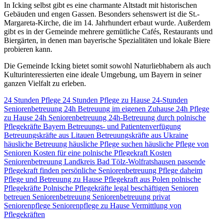
In Icking selbst gibt es eine charmante Altstadt mit historischen
Gebäuden und engen Gassen. Besonders sehenswert ist die St.-
Margareta-Kirche, die im 14. Jahrhundert erbaut wurde. Außerdem
gibt es in der Gemeinde mehrere gemütliche Cafés, Restaurants und
Biergärten, in denen man bayerische Spezialitäten und lokale Biere
probieren kann.
Die Gemeinde Icking bietet somit sowohl Naturliebhabern als auch
Kulturinteressierten eine ideale Umgebung, um Bayern in seiner
ganzen Vielfalt zu erleben.
24 Stunden Pflege
24 Stunden Pflege zu Hause
24-Stunden
Seniorenbetreuung
24h Betreuung im eigenen Zuhause
24h Pflege
zu Hause
24h Seniorenbetreuung
24h-Betreuung durch polnische
Pflegekräfte
Bayern
Betreuungs- und Patientenverfügung
Betreuungskräfte aus Litauen
Betreuungskräfte aus Ukraine
häusliche Betreuung
häusliche Pflege suchen
häusliche Pflege von
Senioren
Kosten für eine polnische Pflegekraft
Kosten
Seniorenbetreuung
Landkreis Bad Tölz-Wolfratshausen
passende
Pflegekraft finden
persönliche Seniorenbetreuung
Pflege daheim
Pflege und Betreuung zu Hause
Pflegekraft aus Polen
polnische
Pflegekräfte
Polnische Pflegekräfte legal beschäftigen
Senioren
betreuen
Seniorenbetreuung
Seniorenbetreuung privat
Seniorenpflege
Seniorenpflege zu Hause
Vermittlung von
Pflegekräften