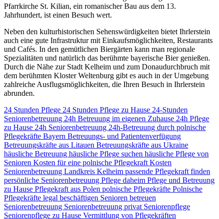
Pfarrkirche St. Kilian, ein romanischer Bau aus dem 13.
Jahrhundert, ist einen Besuch wert.
Neben den kulturhistorischen Sehenswürdigkeiten bietet Ihrlerstein
auch eine gute Infrastruktur mit Einkaufsmöglichkeiten, Restaurants
und Cafés. In den gemütlichen Biergärten kann man regionale
Spezialitäten und natürlich das berühmte bayerische Bier genießen.
Durch die Nähe zur Stadt Kelheim und zum Donaudurchbruch mit
dem berühmten Kloster Weltenburg gibt es auch in der Umgebung
zahlreiche Ausflugsmöglichkeiten, die Ihren Besuch in Ihrlerstein
abrunden.
24 Stunden Pflege
24 Stunden Pflege zu Hause
24-Stunden
Seniorenbetreuung
24h Betreuung im eigenen Zuhause
24h Pflege
zu Hause
24h Seniorenbetreuung
24h-Betreuung durch polnische
Pflegekräfte
Bayern
Betreuungs- und Patientenverfügung
Betreuungskräfte aus Litauen
Betreuungskräfte aus Ukraine
häusliche Betreuung
häusliche Pflege suchen
häusliche Pflege von
Senioren
Kosten für eine polnische Pflegekraft
Kosten
Seniorenbetreuung
Landkreis Kelheim
passende Pflegekraft finden
persönliche Seniorenbetreuung
Pflege daheim
Pflege und Betreuung
zu Hause
Pflegekraft aus Polen
polnische Pflegekräfte
Polnische
Pflegekräfte legal beschäftigen
Senioren betreuen
Seniorenbetreuung
Seniorenbetreuung privat
Seniorenpflege
Seniorenpflege zu Hause
Vermittlung von Pflegekräften