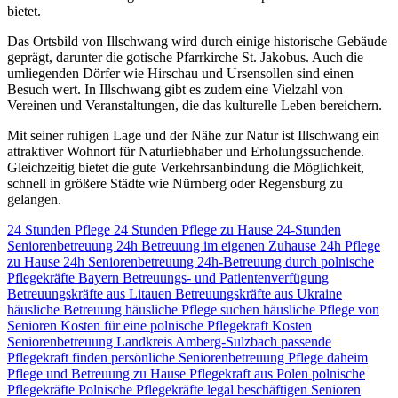
bietet.
Das Ortsbild von Illschwang wird durch einige historische Gebäude
geprägt, darunter die gotische Pfarrkirche St. Jakobus. Auch die
umliegenden Dörfer wie Hirschau und Ursensollen sind einen
Besuch wert. In Illschwang gibt es zudem eine Vielzahl von
Vereinen und Veranstaltungen, die das kulturelle Leben bereichern.
Mit seiner ruhigen Lage und der Nähe zur Natur ist Illschwang ein
attraktiver Wohnort für Naturliebhaber und Erholungssuchende.
Gleichzeitig bietet die gute Verkehrsanbindung die Möglichkeit,
schnell in größere Städte wie Nürnberg oder Regensburg zu
gelangen.
24 Stunden Pflege
24 Stunden Pflege zu Hause
24-Stunden
Seniorenbetreuung
24h Betreuung im eigenen Zuhause
24h Pflege
zu Hause
24h Seniorenbetreuung
24h-Betreuung durch polnische
Pflegekräfte
Bayern
Betreuungs- und Patientenverfügung
Betreuungskräfte aus Litauen
Betreuungskräfte aus Ukraine
häusliche Betreuung
häusliche Pflege suchen
häusliche Pflege von
Senioren
Kosten für eine polnische Pflegekraft
Kosten
Seniorenbetreuung
Landkreis Amberg-Sulzbach
passende
Pflegekraft finden
persönliche Seniorenbetreuung
Pflege daheim
Pflege und Betreuung zu Hause
Pflegekraft aus Polen
polnische
Pflegekräfte
Polnische Pflegekräfte legal beschäftigen
Senioren