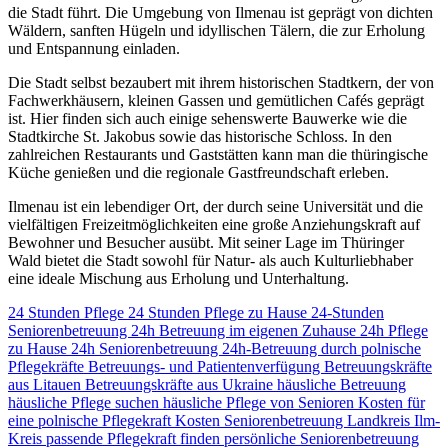
die Stadt führt. Die Umgebung von Ilmenau ist geprägt von dichten
Wäldern, sanften Hügeln und idyllischen Tälern, die zur Erholung
und Entspannung einladen.
Die Stadt selbst bezaubert mit ihrem historischen Stadtkern, der von
Fachwerkhäusern, kleinen Gassen und gemütlichen Cafés geprägt
ist. Hier finden sich auch einige sehenswerte Bauwerke wie die
Stadtkirche St. Jakobus sowie das historische Schloss. In den
zahlreichen Restaurants und Gaststätten kann man die thüringische
Küche genießen und die regionale Gastfreundschaft erleben.
Ilmenau ist ein lebendiger Ort, der durch seine Universität und die
vielfältigen Freizeitmöglichkeiten eine große Anziehungskraft auf
Bewohner und Besucher ausübt. Mit seiner Lage im Thüringer
Wald bietet die Stadt sowohl für Natur- als auch Kulturliebhaber
eine ideale Mischung aus Erholung und Unterhaltung.
24 Stunden Pflege
24 Stunden Pflege zu Hause
24-Stunden
Seniorenbetreuung
24h Betreuung im eigenen Zuhause
24h Pflege
zu Hause
24h Seniorenbetreuung
24h-Betreuung durch polnische
Pflegekräfte
Betreuungs- und Patientenverfügung
Betreuungskräfte
aus Litauen
Betreuungskräfte aus Ukraine
häusliche Betreuung
häusliche Pflege suchen
häusliche Pflege von Senioren
Kosten für
eine polnische Pflegekraft
Kosten Seniorenbetreuung
Landkreis Ilm-
Kreis
passende Pflegekraft finden
persönliche Seniorenbetreuung