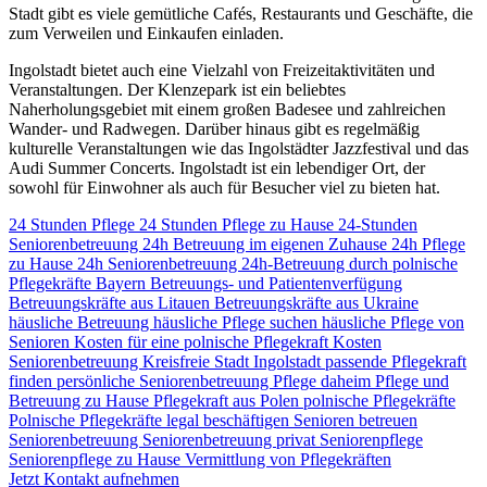
Stadt gibt es viele gemütliche Cafés, Restaurants und Geschäfte, die
zum Verweilen und Einkaufen einladen.
Ingolstadt bietet auch eine Vielzahl von Freizeitaktivitäten und
Veranstaltungen. Der Klenzepark ist ein beliebtes
Naherholungsgebiet mit einem großen Badesee und zahlreichen
Wander- und Radwegen. Darüber hinaus gibt es regelmäßig
kulturelle Veranstaltungen wie das Ingolstädter Jazzfestival und das
Audi Summer Concerts. Ingolstadt ist ein lebendiger Ort, der
sowohl für Einwohner als auch für Besucher viel zu bieten hat.
24 Stunden Pflege
24 Stunden Pflege zu Hause
24-Stunden
Seniorenbetreuung
24h Betreuung im eigenen Zuhause
24h Pflege
zu Hause
24h Seniorenbetreuung
24h-Betreuung durch polnische
Pflegekräfte
Bayern
Betreuungs- und Patientenverfügung
Betreuungskräfte aus Litauen
Betreuungskräfte aus Ukraine
häusliche Betreuung
häusliche Pflege suchen
häusliche Pflege von
Senioren
Kosten für eine polnische Pflegekraft
Kosten
Seniorenbetreuung
Kreisfreie Stadt Ingolstadt
passende Pflegekraft
finden
persönliche Seniorenbetreuung
Pflege daheim
Pflege und
Betreuung zu Hause
Pflegekraft aus Polen
polnische Pflegekräfte
Polnische Pflegekräfte legal beschäftigen
Senioren betreuen
Seniorenbetreuung
Seniorenbetreuung privat
Seniorenpflege
Seniorenpflege zu Hause
Vermittlung von Pflegekräften
Jetzt Kontakt aufnehmen