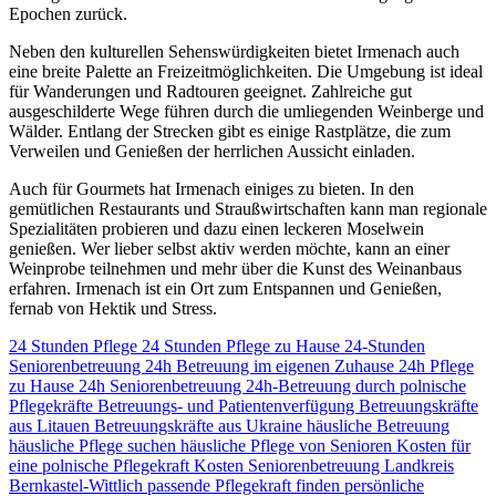
Epochen zurück.
Neben den kulturellen Sehenswürdigkeiten bietet Irmenach auch
eine breite Palette an Freizeitmöglichkeiten. Die Umgebung ist ideal
für Wanderungen und Radtouren geeignet. Zahlreiche gut
ausgeschilderte Wege führen durch die umliegenden Weinberge und
Wälder. Entlang der Strecken gibt es einige Rastplätze, die zum
Verweilen und Genießen der herrlichen Aussicht einladen.
Auch für Gourmets hat Irmenach einiges zu bieten. In den
gemütlichen Restaurants und Straußwirtschaften kann man regionale
Spezialitäten probieren und dazu einen leckeren Moselwein
genießen. Wer lieber selbst aktiv werden möchte, kann an einer
Weinprobe teilnehmen und mehr über die Kunst des Weinanbaus
erfahren. Irmenach ist ein Ort zum Entspannen und Genießen,
fernab von Hektik und Stress.
24 Stunden Pflege
24 Stunden Pflege zu Hause
24-Stunden
Seniorenbetreuung
24h Betreuung im eigenen Zuhause
24h Pflege
zu Hause
24h Seniorenbetreuung
24h-Betreuung durch polnische
Pflegekräfte
Betreuungs- und Patientenverfügung
Betreuungskräfte
aus Litauen
Betreuungskräfte aus Ukraine
häusliche Betreuung
häusliche Pflege suchen
häusliche Pflege von Senioren
Kosten für
eine polnische Pflegekraft
Kosten Seniorenbetreuung
Landkreis
Bernkastel-Wittlich
passende Pflegekraft finden
persönliche