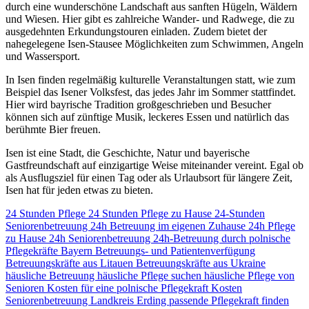
durch eine wunderschöne Landschaft aus sanften Hügeln, Wäldern
und Wiesen. Hier gibt es zahlreiche Wander- und Radwege, die zu
ausgedehnten Erkundungstouren einladen. Zudem bietet der
nahegelegene Isen-Stausee Möglichkeiten zum Schwimmen, Angeln
und Wassersport.
In Isen finden regelmäßig kulturelle Veranstaltungen statt, wie zum
Beispiel das Isener Volksfest, das jedes Jahr im Sommer stattfindet.
Hier wird bayrische Tradition großgeschrieben und Besucher
können sich auf zünftige Musik, leckeres Essen und natürlich das
berühmte Bier freuen.
Isen ist eine Stadt, die Geschichte, Natur und bayerische
Gastfreundschaft auf einzigartige Weise miteinander vereint. Egal ob
als Ausflugsziel für einen Tag oder als Urlaubsort für längere Zeit,
Isen hat für jeden etwas zu bieten.
24 Stunden Pflege
24 Stunden Pflege zu Hause
24-Stunden
Seniorenbetreuung
24h Betreuung im eigenen Zuhause
24h Pflege
zu Hause
24h Seniorenbetreuung
24h-Betreuung durch polnische
Pflegekräfte
Bayern
Betreuungs- und Patientenverfügung
Betreuungskräfte aus Litauen
Betreuungskräfte aus Ukraine
häusliche Betreuung
häusliche Pflege suchen
häusliche Pflege von
Senioren
Kosten für eine polnische Pflegekraft
Kosten
Seniorenbetreuung
Landkreis Erding
passende Pflegekraft finden