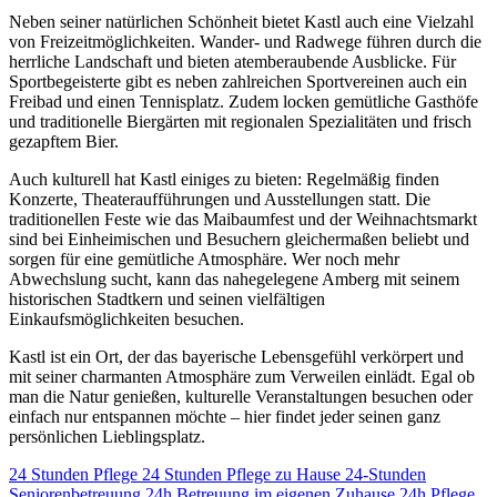
Neben seiner natürlichen Schönheit bietet Kastl auch eine Vielzahl
von Freizeitmöglichkeiten. Wander- und Radwege führen durch die
herrliche Landschaft und bieten atemberaubende Ausblicke. Für
Sportbegeisterte gibt es neben zahlreichen Sportvereinen auch ein
Freibad und einen Tennisplatz. Zudem locken gemütliche Gasthöfe
und traditionelle Biergärten mit regionalen Spezialitäten und frisch
gezapftem Bier.
Auch kulturell hat Kastl einiges zu bieten: Regelmäßig finden
Konzerte, Theateraufführungen und Ausstellungen statt. Die
traditionellen Feste wie das Maibaumfest und der Weihnachtsmarkt
sind bei Einheimischen und Besuchern gleichermaßen beliebt und
sorgen für eine gemütliche Atmosphäre. Wer noch mehr
Abwechslung sucht, kann das nahegelegene Amberg mit seinem
historischen Stadtkern und seinen vielfältigen
Einkaufsmöglichkeiten besuchen.
Kastl ist ein Ort, der das bayerische Lebensgefühl verkörpert und
mit seiner charmanten Atmosphäre zum Verweilen einlädt. Egal ob
man die Natur genießen, kulturelle Veranstaltungen besuchen oder
einfach nur entspannen möchte – hier findet jeder seinen ganz
persönlichen Lieblingsplatz.
24 Stunden Pflege
24 Stunden Pflege zu Hause
24-Stunden
Seniorenbetreuung
24h Betreuung im eigenen Zuhause
24h Pflege