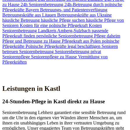
zu Hause
24h Seniorenbetreuung
24h-Betreuung durch polnische
Pflegekräfte
Bayern
Betreuungs- und Patientenverfügung
Betreuungskräfte aus Litauen
Betreuungskräfte aus Ukraine
häusliche Betreuung
häusliche Pflege suchen
häusliche Pflege von
Senioren
Kosten für eine polnische Pflegekraft
Kosten
Seniorenbetreuung
Landkreis Amberg-Sulzbach
passende
Pflegekraft finden
persönliche Seniorenbetreuung
Pflege daheim
Pflege und Betreuung zu Hause
Pflegekraft aus Polen
polnische
Pflegekräfte
Polnische Pflegekräfte legal beschäftigen
Senioren
betreuen
Seniorenbetreuung
Seniorenbetreuung privat
Seniorenpflege
Seniorenpflege zu Hause
Vermittlung von
Pflegekräften
Jetzt Kontakt aufnehmen
Leistungen in Kastl
24-Stunden-Pflege in Kastl direkt zu Hause
Seniorenbetreuung Lebherz garantiert eine sensible Betreuung rund
um die Uhr in den eigenen vier Wänden älterer Menschen an, um
ihnen ein unabhängiges Leben in ihrer vertrauten Umgebung zu
ermöglichen. Unser engagiertes Team von Betreuungskräften steht