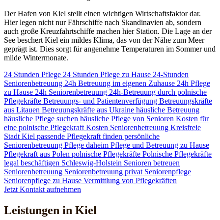
Der Hafen von Kiel stellt einen wichtigen Wirtschaftsfaktor dar.
Hier legen nicht nur Fährschiffe nach Skandinavien ab, sondern
auch große Kreuzfahrtschiffe machen hier Station. Die Lage an der
See beschert Kiel ein mildes Klima, das von der Nähe zum Meer
geprägt ist. Dies sorgt für angenehme Temperaturen im Sommer und
milde Wintermonate.
24 Stunden Pflege
24 Stunden Pflege zu Hause
24-Stunden
Seniorenbetreuung
24h Betreuung im eigenen Zuhause
24h Pflege
zu Hause
24h Seniorenbetreuung
24h-Betreuung durch polnische
Pflegekräfte
Betreuungs- und Patientenverfügung
Betreuungskräfte
aus Litauen
Betreuungskräfte aus Ukraine
häusliche Betreuung
häusliche Pflege suchen
häusliche Pflege von Senioren
Kosten für
eine polnische Pflegekraft
Kosten Seniorenbetreuung
Kreisfreie
Stadt Kiel
passende Pflegekraft finden
persönliche
Seniorenbetreuung
Pflege daheim
Pflege und Betreuung zu Hause
Pflegekraft aus Polen
polnische Pflegekräfte
Polnische Pflegekräfte
legal beschäftigen
Schleswig-Holstein
Senioren betreuen
Seniorenbetreuung
Seniorenbetreuung privat
Seniorenpflege
Seniorenpflege zu Hause
Vermittlung von Pflegekräften
Jetzt Kontakt aufnehmen
Leistungen in Kiel