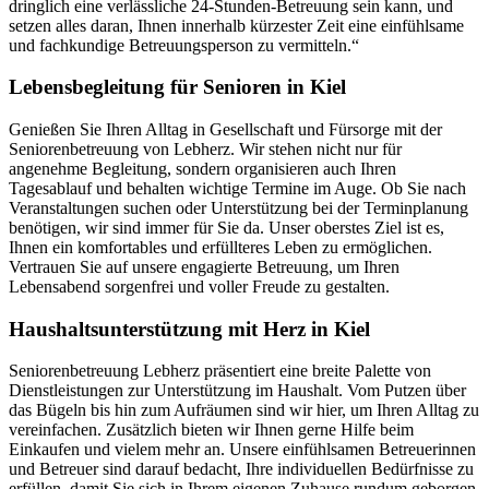
dringlich eine verlässliche 24-Stunden-Betreuung sein kann, und
setzen alles daran, Ihnen innerhalb kürzester Zeit eine einfühlsame
und fachkundige Betreuungsperson zu vermitteln.“
Lebensbegleitung für Senioren in Kiel
Genießen Sie Ihren Alltag in Gesellschaft und Fürsorge mit der
Seniorenbetreuung von Lebherz. Wir stehen nicht nur für
angenehme Begleitung, sondern organisieren auch Ihren
Tagesablauf und behalten wichtige Termine im Auge. Ob Sie nach
Veranstaltungen suchen oder Unterstützung bei der Terminplanung
benötigen, wir sind immer für Sie da. Unser oberstes Ziel ist es,
Ihnen ein komfortables und erfüllteres Leben zu ermöglichen.
Vertrauen Sie auf unsere engagierte Betreuung, um Ihren
Lebensabend sorgenfrei und voller Freude zu gestalten.
Haushalts­unterstützung mit Herz in Kiel
Seniorenbetreuung Lebherz präsentiert eine breite Palette von
Dienstleistungen zur Unterstützung im Haushalt. Vom Putzen über
das Bügeln bis hin zum Aufräumen sind wir hier, um Ihren Alltag zu
vereinfachen. Zusätzlich bieten wir Ihnen gerne Hilfe beim
Einkaufen und vielem mehr an. Unsere einfühlsamen Betreuerinnen
und Betreuer sind darauf bedacht, Ihre individuellen Bedürfnisse zu
erfüllen, damit Sie sich in Ihrem eigenen Zuhause rundum geborgen