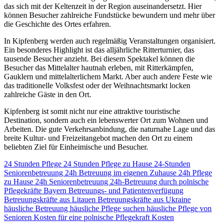
das sich mit der Keltenzeit in der Region auseinandersetzt. Hier
können Besucher zahlreiche Fundstücke bewundern und mehr über
die Geschichte des Ortes erfahren.
In Kipfenberg werden auch regelmäßig Veranstaltungen organisiert.
Ein besonderes Highlight ist das alljährliche Ritterturnier, das
tausende Besucher anzieht. Bei diesem Spektakel können die
Besucher das Mittelalter hautnah erleben, mit Ritterkämpfen,
Gauklern und mittelalterlichem Markt. Aber auch andere Feste wie
das traditionelle Volksfest oder der Weihnachtsmarkt locken
zahlreiche Gäste in den Ort.
Kipfenberg ist somit nicht nur eine attraktive touristische
Destination, sondern auch ein lebenswerter Ort zum Wohnen und
Arbeiten. Die gute Verkehrsanbindung, die naturnahe Lage und das
breite Kultur- und Freizeitangebot machen den Ort zu einem
beliebten Ziel für Einheimische und Besucher.
24 Stunden Pflege
24 Stunden Pflege zu Hause
24-Stunden
Seniorenbetreuung
24h Betreuung im eigenen Zuhause
24h Pflege
zu Hause
24h Seniorenbetreuung
24h-Betreuung durch polnische
Pflegekräfte
Bayern
Betreuungs- und Patientenverfügung
Betreuungskräfte aus Litauen
Betreuungskräfte aus Ukraine
häusliche Betreuung
häusliche Pflege suchen
häusliche Pflege von
Senioren
Kosten für eine polnische Pflegekraft
Kosten