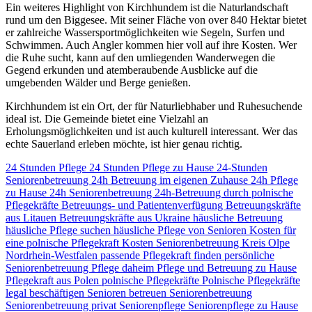
Ein weiteres Highlight von Kirchhundem ist die Naturlandschaft
rund um den Biggesee. Mit seiner Fläche von over 840 Hektar bietet
er zahlreiche Wassersportmöglichkeiten wie Segeln, Surfen und
Schwimmen. Auch Angler kommen hier voll auf ihre Kosten. Wer
die Ruhe sucht, kann auf den umliegenden Wanderwegen die
Gegend erkunden und atemberaubende Ausblicke auf die
umgebenden Wälder und Berge genießen.
Kirchhundem ist ein Ort, der für Naturliebhaber und Ruhesuchende
ideal ist. Die Gemeinde bietet eine Vielzahl an
Erholungsmöglichkeiten und ist auch kulturell interessant. Wer das
echte Sauerland erleben möchte, ist hier genau richtig.
24 Stunden Pflege
24 Stunden Pflege zu Hause
24-Stunden
Seniorenbetreuung
24h Betreuung im eigenen Zuhause
24h Pflege
zu Hause
24h Seniorenbetreuung
24h-Betreuung durch polnische
Pflegekräfte
Betreuungs- und Patientenverfügung
Betreuungskräfte
aus Litauen
Betreuungskräfte aus Ukraine
häusliche Betreuung
häusliche Pflege suchen
häusliche Pflege von Senioren
Kosten für
eine polnische Pflegekraft
Kosten Seniorenbetreuung
Kreis Olpe
Nordrhein-Westfalen
passende Pflegekraft finden
persönliche
Seniorenbetreuung
Pflege daheim
Pflege und Betreuung zu Hause
Pflegekraft aus Polen
polnische Pflegekräfte
Polnische Pflegekräfte
legal beschäftigen
Senioren betreuen
Seniorenbetreuung
Seniorenbetreuung privat
Seniorenpflege
Seniorenpflege zu Hause