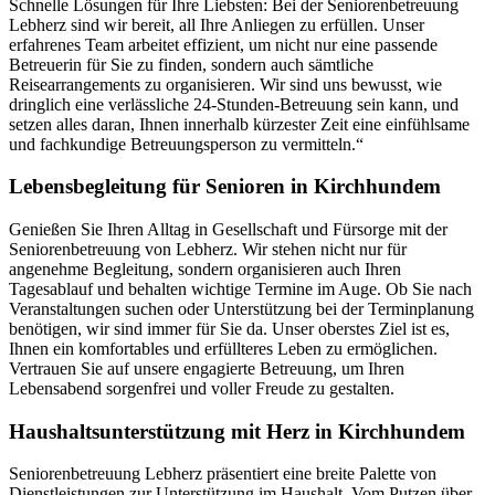
Schnelle Lösungen für Ihre Liebsten: Bei der Seniorenbetreuung
Lebherz sind wir bereit, all Ihre Anliegen zu erfüllen. Unser
erfahrenes Team arbeitet effizient, um nicht nur eine passende
Betreuerin für Sie zu finden, sondern auch sämtliche
Reisearrangements zu organisieren. Wir sind uns bewusst, wie
dringlich eine verlässliche 24-Stunden-Betreuung sein kann, und
setzen alles daran, Ihnen innerhalb kürzester Zeit eine einfühlsame
und fachkundige Betreuungsperson zu vermitteln.“
Lebensbegleitung für Senioren in Kirchhundem
Genießen Sie Ihren Alltag in Gesellschaft und Fürsorge mit der
Seniorenbetreuung von Lebherz. Wir stehen nicht nur für
angenehme Begleitung, sondern organisieren auch Ihren
Tagesablauf und behalten wichtige Termine im Auge. Ob Sie nach
Veranstaltungen suchen oder Unterstützung bei der Terminplanung
benötigen, wir sind immer für Sie da. Unser oberstes Ziel ist es,
Ihnen ein komfortables und erfüllteres Leben zu ermöglichen.
Vertrauen Sie auf unsere engagierte Betreuung, um Ihren
Lebensabend sorgenfrei und voller Freude zu gestalten.
Haushalts­unterstützung mit Herz in Kirchhundem
Seniorenbetreuung Lebherz präsentiert eine breite Palette von
Dienstleistungen zur Unterstützung im Haushalt. Vom Putzen über