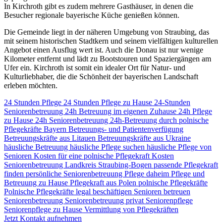
In Kirchroth gibt es zudem mehrere Gasthäuser, in denen die
Besucher regionale bayerische Küche genießen können.
Die Gemeinde liegt in der näheren Umgebung von Straubing, das
mit seinem historischen Stadtkern und seinem vielfältigen kulturellen
Angebot einen Ausflug wert ist. Auch die Donau ist nur wenige
Kilometer entfernt und lädt zu Bootstouren und Spaziergängen am
Ufer ein. Kirchroth ist somit ein idealer Ort für Natur- und
Kulturliebhaber, die die Schönheit der bayerischen Landschaft
erleben möchten.
24 Stunden Pflege
24 Stunden Pflege zu Hause
24-Stunden
Seniorenbetreuung
24h Betreuung im eigenen Zuhause
24h Pflege
zu Hause
24h Seniorenbetreuung
24h-Betreuung durch polnische
Pflegekräfte
Bayern
Betreuungs- und Patientenverfügung
Betreuungskräfte aus Litauen
Betreuungskräfte aus Ukraine
häusliche Betreuung
häusliche Pflege suchen
häusliche Pflege von
Senioren
Kosten für eine polnische Pflegekraft
Kosten
Seniorenbetreuung
Landkreis Straubing-Bogen
passende Pflegekraft
finden
persönliche Seniorenbetreuung
Pflege daheim
Pflege und
Betreuung zu Hause
Pflegekraft aus Polen
polnische Pflegekräfte
Polnische Pflegekräfte legal beschäftigen
Senioren betreuen
Seniorenbetreuung
Seniorenbetreuung privat
Seniorenpflege
Seniorenpflege zu Hause
Vermittlung von Pflegekräften
Jetzt Kontakt aufnehmen