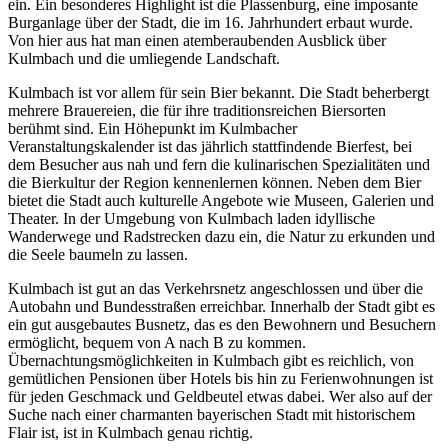
ein. Ein besonderes Highlight ist die Plassenburg, eine imposante
Burganlage über der Stadt, die im 16. Jahrhundert erbaut wurde.
Von hier aus hat man einen atemberaubenden Ausblick über
Kulmbach und die umliegende Landschaft.
Kulmbach ist vor allem für sein Bier bekannt. Die Stadt beherbergt
mehrere Brauereien, die für ihre traditionsreichen Biersorten
berühmt sind. Ein Höhepunkt im Kulmbacher
Veranstaltungskalender ist das jährlich stattfindende Bierfest, bei
dem Besucher aus nah und fern die kulinarischen Spezialitäten und
die Bierkultur der Region kennenlernen können. Neben dem Bier
bietet die Stadt auch kulturelle Angebote wie Museen, Galerien und
Theater. In der Umgebung von Kulmbach laden idyllische
Wanderwege und Radstrecken dazu ein, die Natur zu erkunden und
die Seele baumeln zu lassen.
Kulmbach ist gut an das Verkehrsnetz angeschlossen und über die
Autobahn und Bundesstraßen erreichbar. Innerhalb der Stadt gibt es
ein gut ausgebautes Busnetz, das es den Bewohnern und Besuchern
ermöglicht, bequem von A nach B zu kommen.
Übernachtungsmöglichkeiten in Kulmbach gibt es reichlich, von
gemütlichen Pensionen über Hotels bis hin zu Ferienwohnungen ist
für jeden Geschmack und Geldbeutel etwas dabei. Wer also auf der
Suche nach einer charmanten bayerischen Stadt mit historischem
Flair ist, ist in Kulmbach genau richtig.