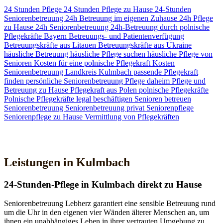
24 Stunden Pflege
24 Stunden Pflege zu Hause
24-Stunden
Seniorenbetreuung
24h Betreuung im eigenen Zuhause
24h Pflege
zu Hause
24h Seniorenbetreuung
24h-Betreuung durch polnische
Pflegekräfte
Bayern
Betreuungs- und Patientenverfügung
Betreuungskräfte aus Litauen
Betreuungskräfte aus Ukraine
häusliche Betreuung
häusliche Pflege suchen
häusliche Pflege von
Senioren
Kosten für eine polnische Pflegekraft
Kosten
Seniorenbetreuung
Landkreis Kulmbach
passende Pflegekraft
finden
persönliche Seniorenbetreuung
Pflege daheim
Pflege und
Betreuung zu Hause
Pflegekraft aus Polen
polnische Pflegekräfte
Polnische Pflegekräfte legal beschäftigen
Senioren betreuen
Seniorenbetreuung
Seniorenbetreuung privat
Seniorenpflege
Seniorenpflege zu Hause
Vermittlung von Pflegekräften
Jetzt Kontakt aufnehmen
Leistungen in Kulmbach
24-Stunden-Pflege in Kulmbach direkt zu Hause
Seniorenbetreuung Lebherz garantiert eine sensible Betreuung rund
um die Uhr in den eigenen vier Wänden älterer Menschen an, um
ihnen ein unabhängiges Leben in ihrer vertrauten Umgebung zu