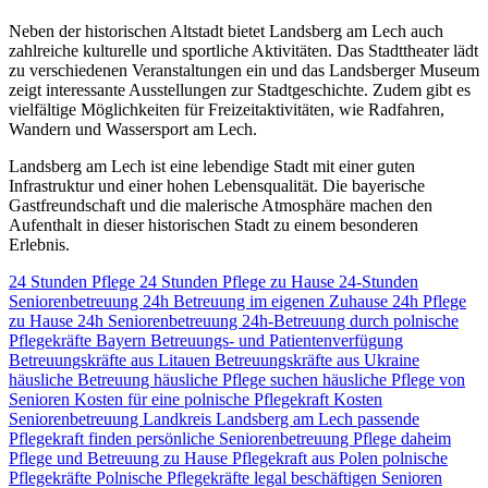
Neben der historischen Altstadt bietet Landsberg am Lech auch
zahlreiche kulturelle und sportliche Aktivitäten. Das Stadttheater lädt
zu verschiedenen Veranstaltungen ein und das Landsberger Museum
zeigt interessante Ausstellungen zur Stadtgeschichte. Zudem gibt es
vielfältige Möglichkeiten für Freizeitaktivitäten, wie Radfahren,
Wandern und Wassersport am Lech.
Landsberg am Lech ist eine lebendige Stadt mit einer guten
Infrastruktur und einer hohen Lebensqualität. Die bayerische
Gastfreundschaft und die malerische Atmosphäre machen den
Aufenthalt in dieser historischen Stadt zu einem besonderen
Erlebnis.
24 Stunden Pflege
24 Stunden Pflege zu Hause
24-Stunden
Seniorenbetreuung
24h Betreuung im eigenen Zuhause
24h Pflege
zu Hause
24h Seniorenbetreuung
24h-Betreuung durch polnische
Pflegekräfte
Bayern
Betreuungs- und Patientenverfügung
Betreuungskräfte aus Litauen
Betreuungskräfte aus Ukraine
häusliche Betreuung
häusliche Pflege suchen
häusliche Pflege von
Senioren
Kosten für eine polnische Pflegekraft
Kosten
Seniorenbetreuung
Landkreis Landsberg am Lech
passende
Pflegekraft finden
persönliche Seniorenbetreuung
Pflege daheim
Pflege und Betreuung zu Hause
Pflegekraft aus Polen
polnische
Pflegekräfte
Polnische Pflegekräfte legal beschäftigen
Senioren