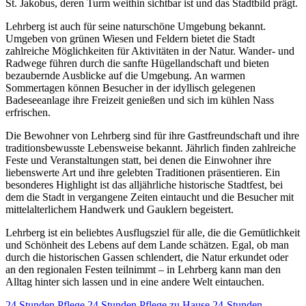
St. Jakobus, deren Turm weithin sichtbar ist und das Stadtbild prägt.
Lehrberg ist auch für seine naturschöne Umgebung bekannt.
Umgeben von grünen Wiesen und Feldern bietet die Stadt
zahlreiche Möglichkeiten für Aktivitäten in der Natur. Wander- und
Radwege führen durch die sanfte Hügellandschaft und bieten
bezaubernde Ausblicke auf die Umgebung. An warmen
Sommertagen können Besucher in der idyllisch gelegenen
Badeseeanlage ihre Freizeit genießen und sich im kühlen Nass
erfrischen.
Die Bewohner von Lehrberg sind für ihre Gastfreundschaft und ihre
traditionsbewusste Lebensweise bekannt. Jährlich finden zahlreiche
Feste und Veranstaltungen statt, bei denen die Einwohner ihre
liebenswerte Art und ihre gelebten Traditionen präsentieren. Ein
besonderes Highlight ist das alljährliche historische Stadtfest, bei
dem die Stadt in vergangene Zeiten eintaucht und die Besucher mit
mittelalterlichem Handwerk und Gauklern begeistert.
Lehrberg ist ein beliebtes Ausflugsziel für alle, die die Gemütlichkeit
und Schönheit des Lebens auf dem Lande schätzen. Egal, ob man
durch die historischen Gassen schlendert, die Natur erkundet oder
an den regionalen Festen teilnimmt – in Lehrberg kann man den
Alltag hinter sich lassen und in eine andere Welt eintauchen.
24 Stunden Pflege
24 Stunden Pflege zu Hause
24-Stunden