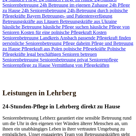
Seniorenbetreuung
24h Betreuung im eigenen Zuhause
24h Pflege
zu Hause
24h Seniorenbetreuung
24h-Betreuung durch polnische
Pflegekräfte
Bayern
Betreuungs- und Patientenverfügung
Betreuungskräfte aus Litauen
Betreuungskräfte aus Ukraine
häusliche Betreuung
häusliche Pflege suchen
häusliche Pflege von
Senioren
Kosten für eine polnische Pflegekraft
Kosten
Seniorenbetreuung
Landkreis Ansbach
passende Pflegekraft finden
persönliche Seniorenbetreuung
Pflege daheim
Pflege und Betreuung
zu Hause
Pflegekraft aus Polen
polnische Pflegekräfte
Polnische
Pflegekräfte legal beschäftigen
Senioren betreuen
Seniorenbetreuung
Seniorenbetreuung privat
Seniorenpflege
Seniorenpflege zu Hause
Vermittlung von Pflegekräften
Jetzt Kontakt aufnehmen
Leistungen in Lehrberg
24-Stunden-Pflege in Lehrberg direkt zu Hause
Seniorenbetreuung Lebherz garantiert eine sensible Betreuung rund
um die Uhr in den eigenen vier Wänden älterer Menschen an, um
ihnen ein unabhängiges Leben in ihrer vertrauten Umgebung zu
ermöglichen. Unser engagiertes Team von Betreuungskräften steht