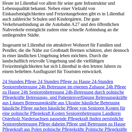
Heute ist Lilienthal vor allem für seine gute Infrastruktur und
Lebensqualität bekannt. Neben einer Vielzahl von
Einkaufsmöglichkeiten und Freizeitangeboten gibt es in Lilienthal
auch zahlreiche Schulen und Kindergärten. Die gute
Verkehrsanbindung an die Autobahn A27 und den öffentlichen
Nahverkehr ermöglicht zudem eine schnelle Anbindung an die
umliegenden Städte.
Insgesamt ist Lilienthal ein attraktiver Wohnort für Familien und
Pendler, die die Nähe zur Großstadt Bremen schätzen, aber dennoch
in einer ländlichen Umgebung leben möchten. Durch die
landschaftlich reizvolle Umgebung und die vielfältigen
Freizeitmöglichkeiten hat sich Lilienthal in den letzten Jahren zu
einem beliebten Ausflugsziel für Touristen entwickelt.
24 Stunden Pflege
24 Stunden Pflege zu Hause
24-Stunden
Seniorenbetreuung
24h Betreuung im eigenen Zuhause
24h Pflege
zu Hause
24h Seniorenbetreuung
24h-Betreuung durch polnische
Pflegekräfte
Betreuungs- und Patientenverfügung
Betreuungskräfte
aus Litauen
Betreuungskräfte aus Ukraine
häusliche Betreuung
häusliche Pflege suchen
häusliche Pflege von Senioren
Kosten für
eine polnische Pflegekraft
Kosten Seniorenbetreuung
Landkreis
Osterholz
Niedersachsen
passende Pflegekraft finden
persönliche
Seniorenbetreuung
Pflege daheim
Pflege und Betreuung zu Hause
Pflegekraft aus Polen
polnische Pflegekräfte
Polnische Pflegekräfte