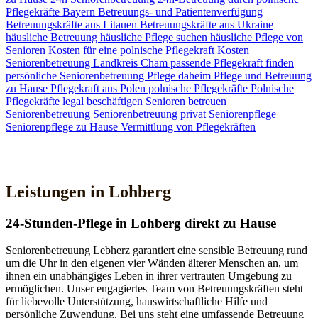
Pflegekräfte
Bayern
Betreuungs- und Patientenverfügung
Betreuungskräfte aus Litauen
Betreuungskräfte aus Ukraine
häusliche Betreuung
häusliche Pflege suchen
häusliche Pflege von
Senioren
Kosten für eine polnische Pflegekraft
Kosten
Seniorenbetreuung
Landkreis Cham
passende Pflegekraft finden
persönliche Seniorenbetreuung
Pflege daheim
Pflege und Betreuung
zu Hause
Pflegekraft aus Polen
polnische Pflegekräfte
Polnische
Pflegekräfte legal beschäftigen
Senioren betreuen
Seniorenbetreuung
Seniorenbetreuung privat
Seniorenpflege
Seniorenpflege zu Hause
Vermittlung von Pflegekräften
Jetzt Kontakt aufnehmen
Leistungen in Lohberg
24-Stunden-Pflege in Lohberg direkt zu Hause
Seniorenbetreuung Lebherz garantiert eine sensible Betreuung rund
um die Uhr in den eigenen vier Wänden älterer Menschen an, um
ihnen ein unabhängiges Leben in ihrer vertrauten Umgebung zu
ermöglichen. Unser engagiertes Team von Betreuungskräften steht
für liebevolle Unterstützung, hauswirtschaftliche Hilfe und
persönliche Zuwendung. Bei uns steht eine umfassende Betreuung