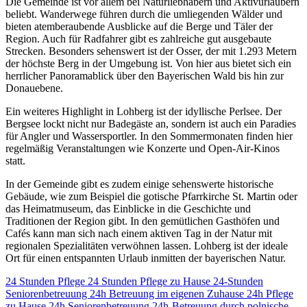
Die Gemeinde ist vor allem bei Naturliebhabern und Aktivurlaubern
beliebt. Wanderwege führen durch die umliegenden Wälder und
bieten atemberaubende Ausblicke auf die Berge und Täler der
Region. Auch für Radfahrer gibt es zahlreiche gut ausgebaute
Strecken. Besonders sehenswert ist der Osser, der mit 1.293 Metern
der höchste Berg in der Umgebung ist. Von hier aus bietet sich ein
herrlicher Panoramablick über den Bayerischen Wald bis hin zur
Donauebene.
Ein weiteres Highlight in Lohberg ist der idyllische Perlsee. Der
Bergsee lockt nicht nur Badegäste an, sondern ist auch ein Paradies
für Angler und Wassersportler. In den Sommermonaten finden hier
regelmäßig Veranstaltungen wie Konzerte und Open-Air-Kinos
statt.
In der Gemeinde gibt es zudem einige sehenswerte historische
Gebäude, wie zum Beispiel die gotische Pfarrkirche St. Martin oder
das Heimatmuseum, das Einblicke in die Geschichte und
Traditionen der Region gibt. In den gemütlichen Gasthöfen und
Cafés kann man sich nach einem aktiven Tag in der Natur mit
regionalen Spezialitäten verwöhnen lassen. Lohberg ist der ideale
Ort für einen entspannten Urlaub inmitten der bayerischen Natur.
24 Stunden Pflege
24 Stunden Pflege zu Hause
24-Stunden
Seniorenbetreuung
24h Betreuung im eigenen Zuhause
24h Pflege
zu Hause
24h Seniorenbetreuung
24h-Betreuung durch polnische