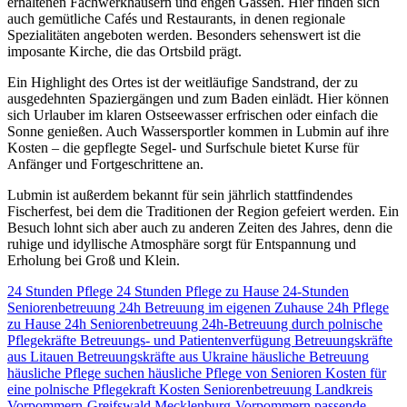
erhaltenen Fachwerkhäusern und engen Gassen. Hier finden sich
auch gemütliche Cafés und Restaurants, in denen regionale
Spezialitäten angeboten werden. Besonders sehenswert ist die
imposante Kirche, die das Ortsbild prägt.
Ein Highlight des Ortes ist der weitläufige Sandstrand, der zu
ausgedehnten Spaziergängen und zum Baden einlädt. Hier können
sich Urlauber im klaren Ostseewasser erfrischen oder einfach die
Sonne genießen. Auch Wassersportler kommen in Lubmin auf ihre
Kosten – die gepflegte Segel- und Surfschule bietet Kurse für
Anfänger und Fortgeschrittene an.
Lubmin ist außerdem bekannt für sein jährlich stattfindendes
Fischerfest, bei dem die Traditionen der Region gefeiert werden. Ein
Besuch lohnt sich aber auch zu anderen Zeiten des Jahres, denn die
ruhige und idyllische Atmosphäre sorgt für Entspannung und
Erholung bei Groß und Klein.
24 Stunden Pflege
24 Stunden Pflege zu Hause
24-Stunden
Seniorenbetreuung
24h Betreuung im eigenen Zuhause
24h Pflege
zu Hause
24h Seniorenbetreuung
24h-Betreuung durch polnische
Pflegekräfte
Betreuungs- und Patientenverfügung
Betreuungskräfte
aus Litauen
Betreuungskräfte aus Ukraine
häusliche Betreuung
häusliche Pflege suchen
häusliche Pflege von Senioren
Kosten für
eine polnische Pflegekraft
Kosten Seniorenbetreuung
Landkreis
Vorpommern-Greifswald
Mecklenburg-Vorpommern
passende