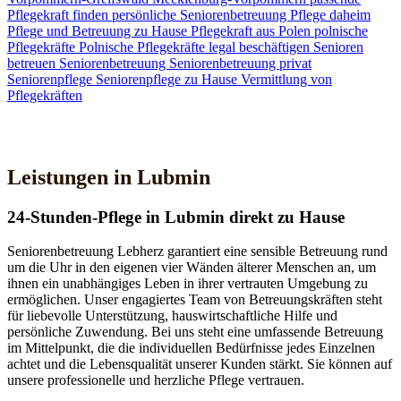
Pflegekraft finden
persönliche Seniorenbetreuung
Pflege daheim
Pflege und Betreuung zu Hause
Pflegekraft aus Polen
polnische
Pflegekräfte
Polnische Pflegekräfte legal beschäftigen
Senioren
betreuen
Seniorenbetreuung
Seniorenbetreuung privat
Seniorenpflege
Seniorenpflege zu Hause
Vermittlung von
Pflegekräften
Jetzt Kontakt aufnehmen
Leistungen in Lubmin
24-Stunden-Pflege in Lubmin direkt zu Hause
Seniorenbetreuung Lebherz garantiert eine sensible Betreuung rund
um die Uhr in den eigenen vier Wänden älterer Menschen an, um
ihnen ein unabhängiges Leben in ihrer vertrauten Umgebung zu
ermöglichen. Unser engagiertes Team von Betreuungskräften steht
für liebevolle Unterstützung, hauswirtschaftliche Hilfe und
persönliche Zuwendung. Bei uns steht eine umfassende Betreuung
im Mittelpunkt, die die individuellen Bedürfnisse jedes Einzelnen
achtet und die Lebensqualität unserer Kunden stärkt. Sie können auf
unsere professionelle und herzliche Pflege vertrauen.